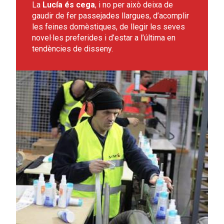
La
Lucía és cega
, i no per això deixa de
gaudir de fer passejades llargues, d’acomplir
les feines domèstiques, de llegir les seves
novel·les preferides i d’estar a l’última en
tendències de disseny.
Leer más sobre Pedro, la formació el seu millor aliat