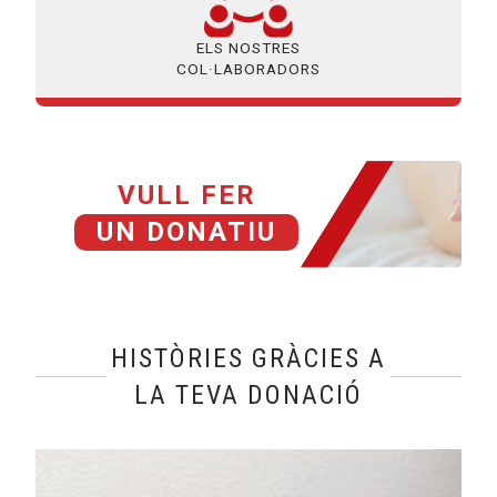
ELS NOSTRES
COL·LABORADORS
VULL FER
UN DONATIU
HISTÒRIES GRÀCIES A
LA TEVA DONACIÓ
@name, visualizando página 1 de 1
Leer más sobre La Lucía, la manca de civisme, la pitjor ceg