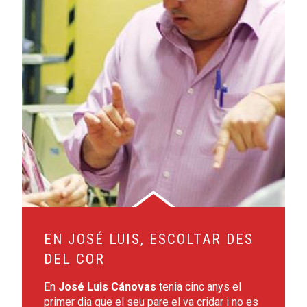
EN JOSÉ LUIS, ESCOLTAR DES
DEL COR
En
José Luis Cánovas
tenia cinc anys el
primer dia que el seu pare el va cridar i no es