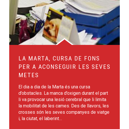
LA MARTA, CURSA DE FONS
PER A ACONSEGUIR LES SEVES
METES
El dia a dia de la Marta és una cursa
d’obstacles. La manca d’oxigen durant el part
li va provocar una lesió cerebral que li limita
la mobilitat de les cames. Des de llavors, les
crosses són les seves companyes de viatge
i, la ciutat, el laberint…