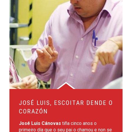
JOSÉ LUIS, ESCOITAR DENDE O
CORAZÓN
José Luis Cánovas
tiña cinco anos o
primeiro día que o seu pai o chamou e non se