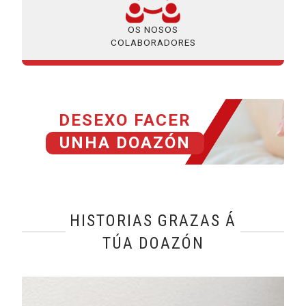
OS NOSOS
COLABORADORES
DESEXO FACER
UNHA DOAZÓN
HISTORIAS GRAZAS Á
TÚA DOAZÓN
@name, visualizando página 1 de 1
Leer más sobre Lucía, a falta de civismo, a peor cegueira