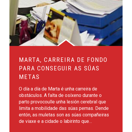
MARTA, CARREIRA DE FONDO
PARA CONSEGUIR AS SÚAS
METAS
O día a día de Marta é unha carreira de
obstáculos. A falta de osíxeno durante o
parto provocoulle unha lesión cerebral que
limita a mobilidade das súas pernas. Dende
entón, as muletas son as súas compañeiras
de viaxe e a cidade o labirinto que…