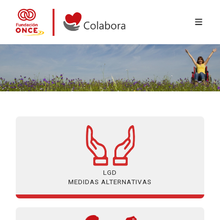
MENÚ 
Ir o contido principal
Colabora con la Fundación ONCE
LGD
MEDIDAS ALTERNATIVAS