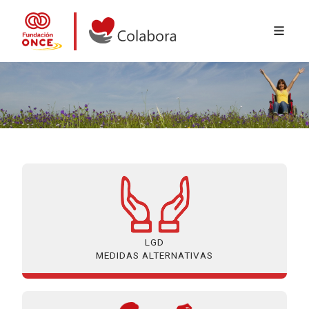
MENÚ 
Ir o contido principal
Colabora con la Fundación ONCE
LGD
MEDIDAS ALTERNATIVAS