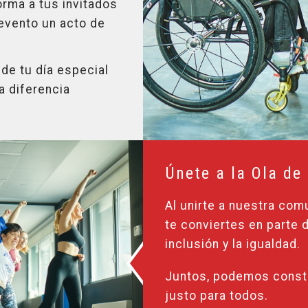
orma a tus invitados
 evento un acto de
 de tu día especial
a diferencia
Únete a la Ola de
Al unirte a nuestra com
te conviertes en parte 
inclusión y la igualdad.
Juntos, podemos const
justo para todos.