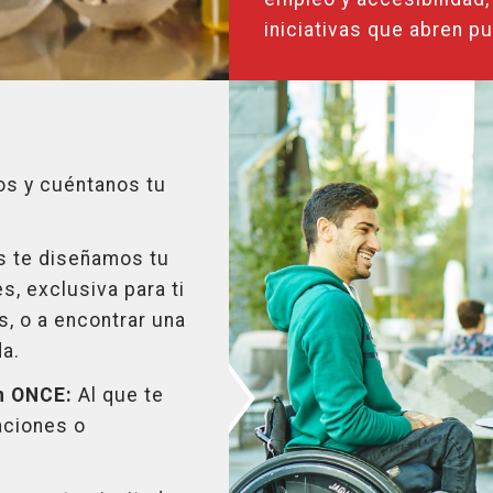
iniciativas que abren p
s y cuéntanos tu
 te diseñamos tu
, exclusiva para ti
s, o a encontrar una
da.
n ONCE:
Al que te
aciones o