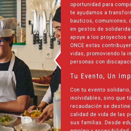
oportunidad para compar
te ayudamos a transfor
bautizos, comuniones, 
en gestos de solidaridad
apoye a los proyectos e
ONCE estás contribuye
vidas, promoviendo la in
personas con discapac
Tu Evento, Un Imp
Con tu evento solidario
inolvidables, sino que 
recaudación se destine
calidad de vida de las 
sus familias. Desde ed
empleo y accesibilidad,