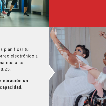
 planificar tu
orreo electrónico a
marnos a los
88.25.
elebración un
scapacidad
.