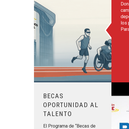
Don
cami
dep
los
Par
Leer más sobre Becas Oportunidad al Talento
BECAS
OPORTUNIDAD AL
TALENTO
El Programa de “Becas de