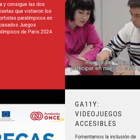
a y consigue las dos
setas que vistieron los
ortistas paralímpicos en
 pasados Juegos
alímpicos de Paris 2024.
Leer más sobre Ga11y: Videojueg
GA11Y:
VIDEOJUEGOS
ACCESIBLES
Fomentamos la inclusión de