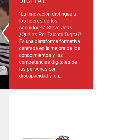
DIGITAL
"La Innovación distingue a
los líderes de los
seguidores" Steve Jobs
¿Qué es Por Talento Digital?
Es una plataforma formativa
centrada en la mejora de los
conocimientos y las
competencias digitales de
las personas con
discapacidad y, en…
os Accesibles