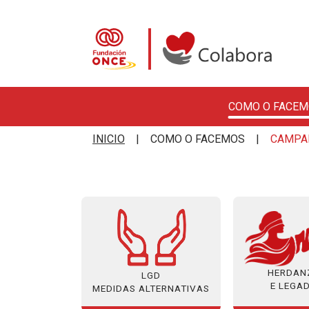
COMO O FACEM
Ir o contido principal
Colabora con la Fundació
INICIO
COMO O FACEMOS
CAMPA
HERDAN
LGD
E LEGA
MEDIDAS ALTERNATIVAS