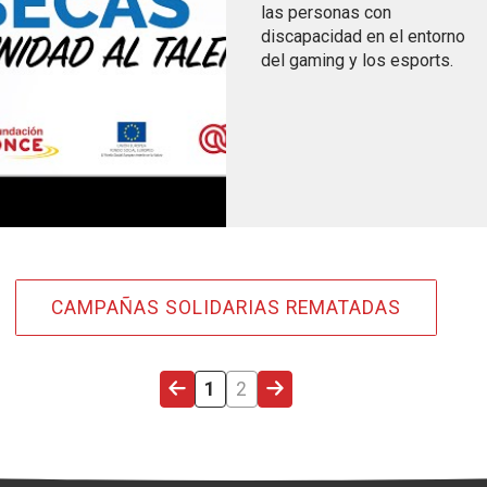
las personas con
discapacidad en el entorno
del gaming y los esports.
CAMPAÑAS SOLIDARIAS REMATADAS
LAST PAGE
PÁXINA ACTUAL
PÁXINA
PÁXINA SEGUINTE
1
2