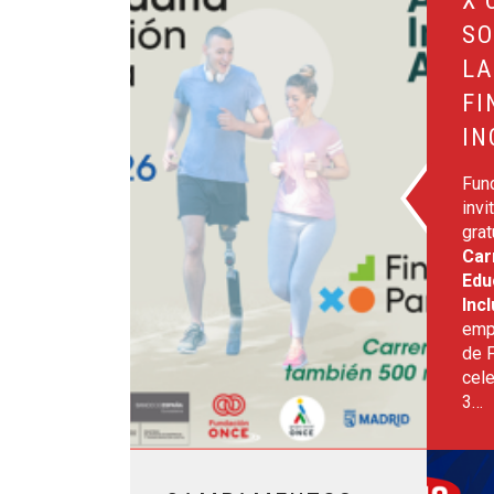
SO
LA
FI
IN
Fun
invi
grat
Car
Edu
Inc
emp
de 
cel
3…
Leer más sobre CAMPAMENTOS GA11Y VERA