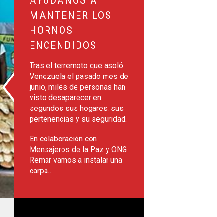
MANTENER LOS
HORNOS
ENCENDIDOS
Tras el terremoto que asoló
Venezuela el pasado mes de
junio, miles de personas han
visto desaparecer en
segundos sus hogares, sus
pertenencias y su seguridad.
En colaboración con
Mensajeros de la Paz y ONG
Remar vamos a instalar una
carpa…
de Fundación ONCE