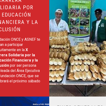
LIDARIA POR
 EDUCACIÓN
NANCIERA Y LA
CLUSIÓN
dación ONCE y ASNEF te
tan a participar
uitamente en la
X
rera Solidaria por la
cación Financiera y la
lusión
por ser persona
leada del Área Ejecutiva
Fundación ONCE, que se
ebrará el próximo sábado
NO 2026
Leer más sobre Fines Generales 