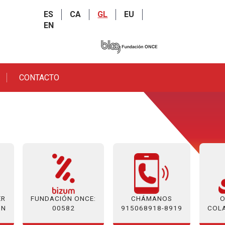
ES
CA
GL
EU
EN
CONTACTO
ER
FUNDACIÓN ONCE:
O
CHÁMANOS
ÓN
00582
COL
915068918-8919