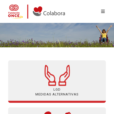
MENÚ 
Ir o contido principal
Colabora con la Fundación ONCE
LGD
MEDIDAS ALTERNATIVAS