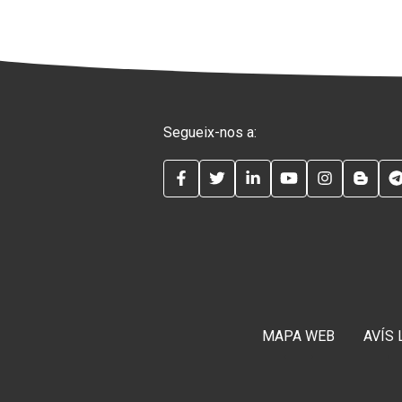
Segueix-nos a:
FACEBOOK
TWITTER
LINKEDIN
YOUTUBE
INSTAG
BLO
MAPA WEB
AVÍS 