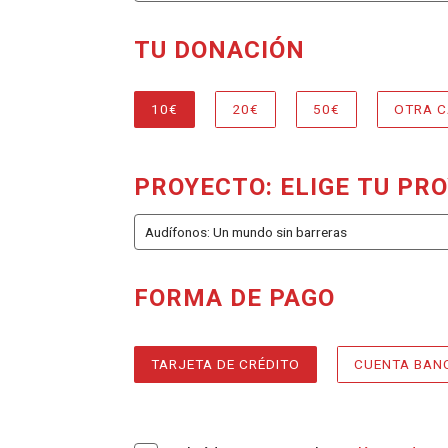
TU DONACIÓN
REQUERIDO
, SELECCIONE
DONACIÓN
10€
20€
50€
OTRA C
PROYECTO: ELIGE TU PR
FORMA DE PAGO
REQUE
, SEL
MÉTODOS DE PAGO
TARJETA DE CRÉDITO
CUENTA BAN