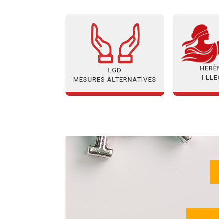
HERÈ
LGD
I LL
MESURES ALTERNATIVES