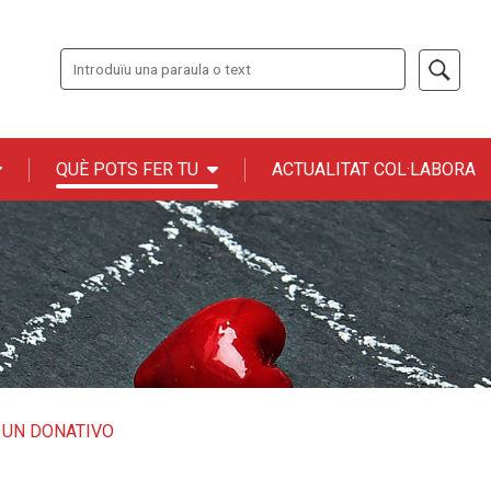
Cerca
QUÈ POTS FER TU
ACTUALITAT COL·LABORA
n ONCE
 UN DONATIVO