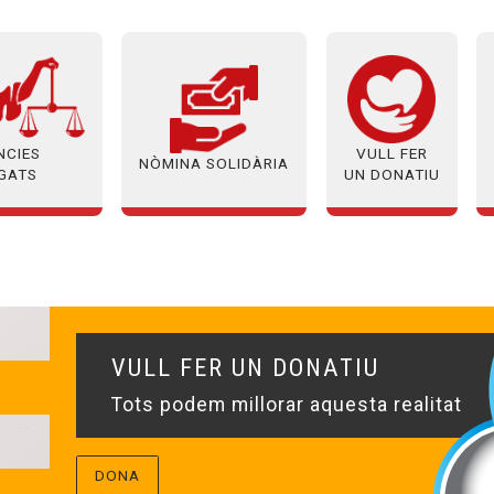
NCIES
VULL FER
NÒMINA SOLIDÀRIA
EGATS
UN DONATIU
VULL FER UN DONATIU
Tots podem millorar aquesta realitat
DONA