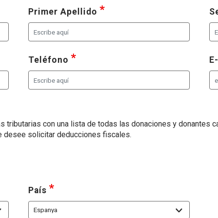
de las siguientes opciones
requerido
, seleccione al menos una 
Primer Apellido
S
al menos una de las siguientes opciones
requerido
, seleccione al menos una de las 
Teléfono
E
s tributarias con una lista de todas las donaciones y donantes c
desee solicitar deducciones fiscales.
a de las siguientes opciones
requerido
, seleccione al menos una de las sigui
País