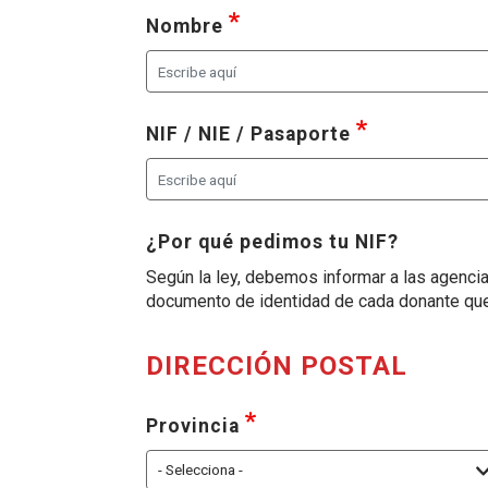
requerido
, seleccione al menos una 
Nombre
requerido
, seleccione 
NIF / NIE / Pasaporte
¿Por qué pedimos tu NIF?
Según la ley, debemos informar a las agencia
documento de identidad de cada donante que 
DIRECCIÓN POSTAL
requerido
, seleccione al menos un
Provincia