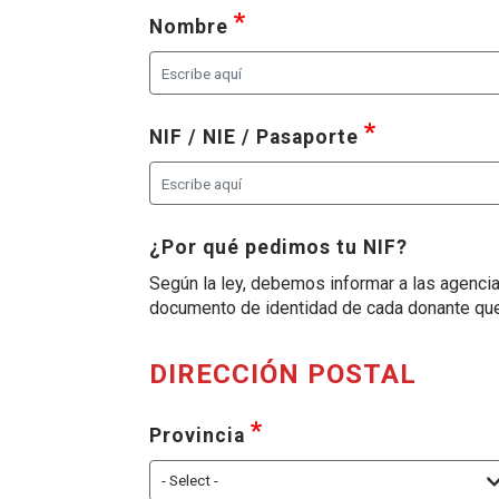
requerido
, seleccione al menos una 
Nombre
requerido
, seleccione 
NIF / NIE / Pasaporte
¿Por qué pedimos tu NIF?
Según la ley, debemos informar a las agencia
documento de identidad de cada donante que 
DIRECCIÓN POSTAL
requerido
, seleccione al menos un
Provincia