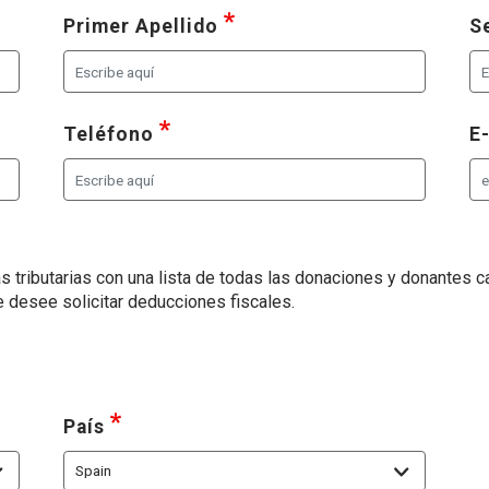
de las siguientes opciones
requerido
, seleccione al menos una 
Primer Apellido
S
al menos una de las siguientes opciones
requerido
, seleccione al menos una de las 
Teléfono
E
s tributarias con una lista de todas las donaciones y donantes c
desee solicitar deducciones fiscales.
a de las siguientes opciones
requerido
, seleccione al menos una de las sigui
País