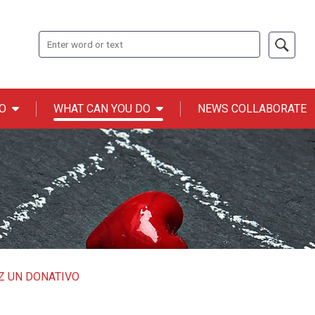
Search
O
WHAT CAN YOU DO
NEWS COLLABORATE
n ONCE
Z UN DONATIVO