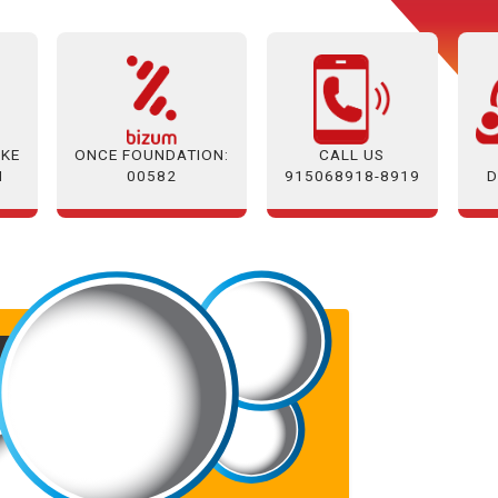
AKE
ONCE FOUNDATION:
CALL US
N
00582
D
915068918-8919