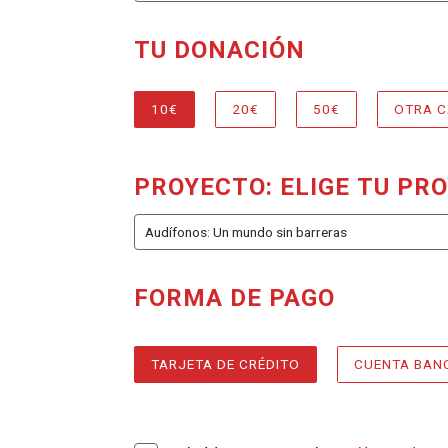
TU DONACIÓN
REQUERIDO
, SELECCIONE
DONACIÓN
10€
20€
50€
OTRA C
PROYECTO: ELIGE TU PR
FORMA DE PAGO
REQUE
, SEL
MÉTODOS DE PAGO
TARJETA DE CRÉDITO
CUENTA BAN