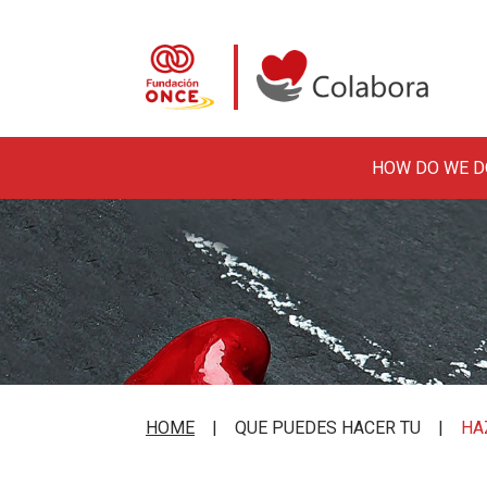
HOW DO WE D
Skip to main content
Colabora con la Fundació
HOME
QUE PUEDES HACER TU
HA