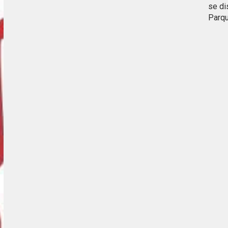
se di
Parq