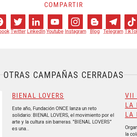
COMPARTIR
book
Twitter
LinkedIn
Youtube
Instagram
Blog
Telegram
TikTo
OTRAS CAMPAÑAS CERRADAS
ión financiera y la inclusión
BIENAL LOVERS
VII
LA 
Este año, Fundación ONCE lanza un reto
LA 
solidario: BIENAL LOVERS, el movimiento por el
arte y la cultura sin barreras. "BIENAL LOVERS”
Organ
es una…
la co