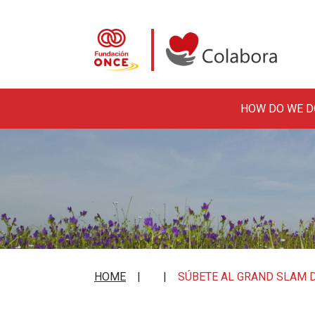
HOW DO WE D
Skip to main content
Colabora con la Fundació
HOME
SÚBETE AL GRAND SLAM D