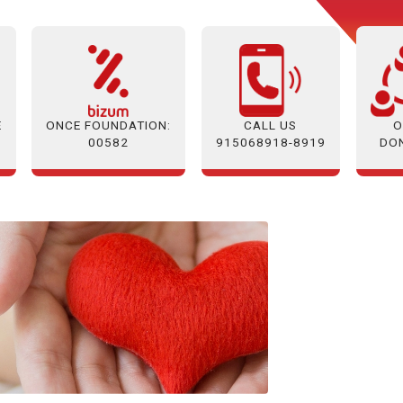
E
ONCE FOUNDATION:
O
CALL US
00582
DO
915068918-8919