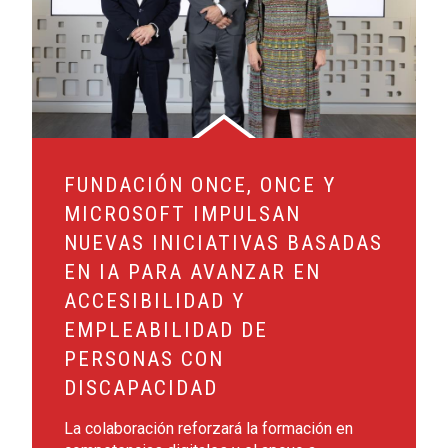
FUNDACIÓN ONCE, ONCE Y
MICROSOFT IMPULSAN
NUEVAS INICIATIVAS BASADAS
EN IA PARA AVANZAR EN
ACCESIBILIDAD Y
EMPLEABILIDAD DE
PERSONAS CON
DISCAPACIDAD
La colaboración reforzará la formación en