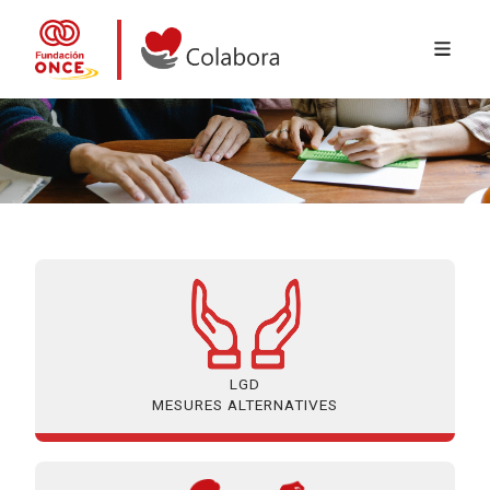
MENÚ 
Vés al contingut
Colabora con la Fundación ONCE
LGD
MESURES ALTERNATIVES