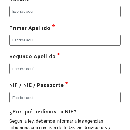
requerido
, seleccione al menos una de 
Primer Apellido
requerido
, seleccione al menos una d
Segundo Apellido
requerido
, seleccione al menos un
NIF / NIE / Pasaporte
¿Por qué pedimos tu NIF?
Según la ley, debemos informar a las agencias
tributarias con una lista de todas las donaciones y