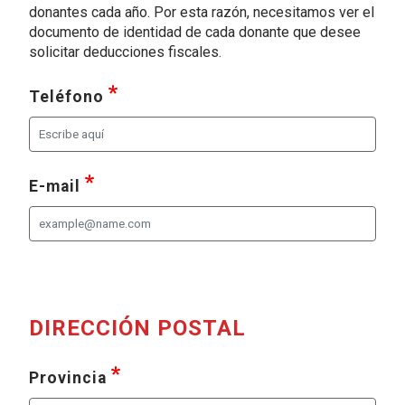
donantes cada año. Por esta razón, necesitamos ver el
documento de identidad de cada donante que desee
solicitar deducciones fiscales.
requerido
, seleccione al menos una de las sig
Teléfono
requerido
, seleccione al menos una de las sigui
E-mail
DIRECCIÓN POSTAL
requerido
, seleccione al menos una de las si
Provincia