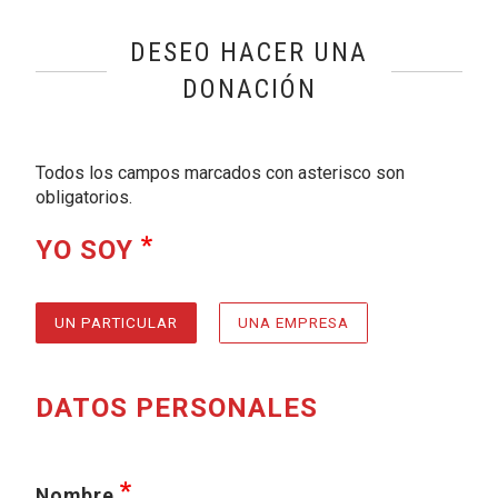
DESEO HACER UNA
DONACIÓN
Todos los campos marcados con asterisco son
obligatorios.
REQUERIDO
, SELECCIONE AL MENOS 
YO SOY
UN PARTICULAR
UNA EMPRESA
DATOS PERSONALES
requerido
, seleccione al menos una de las sigu
Nombre