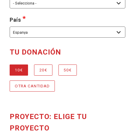
requerido
, seleccione al menos una de las siguien
País
TU DONACIÓN
REQUERIDO
, SELECCIONE AL MENO
DONACIÓN
10€
20€
50€
OTRA CANTIDAD
PROYECTO: ELIGE TU
PROYECTO