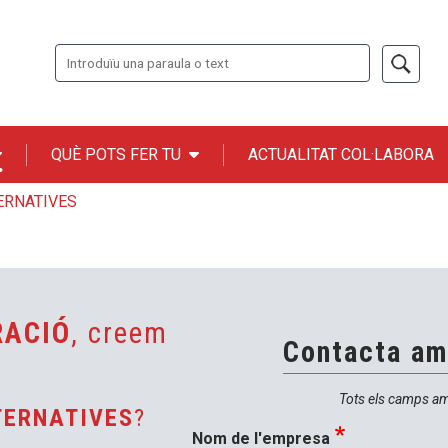
Cerca
QUÈ POTS FER TU
ACTUALITAT COL·LABORA
n ONCE
ERNATIVES
RACIÓ
, creem
Contacta am
Tots els camps a
TERNATIVES
?
Nom de l'empresa