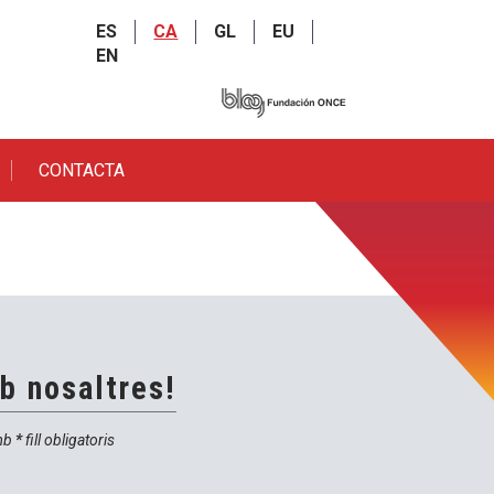
ES
CA
GL
EU
EN
CONTACTA
b nosaltres!
asterisc
mb
*
fill obligatoris