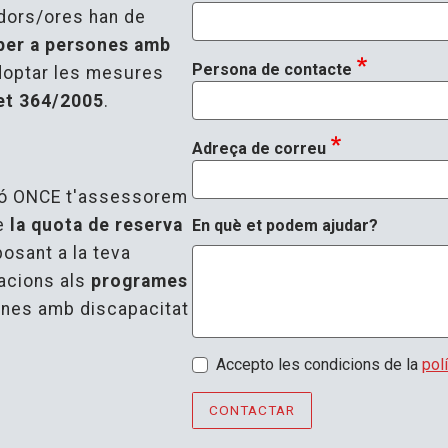
dors/ores han de
 per a persones amb
Persona de contacte
doptar les mesures
et 364/2005
.
Adreça de correu
ió ONCE t'assessorem
de
la quota de reserva
En què et podem ajudar?
 posant a la teva
nacions als
programes
nes amb discapacitat
Política de privadesa
Accepto les condicions de la
pol