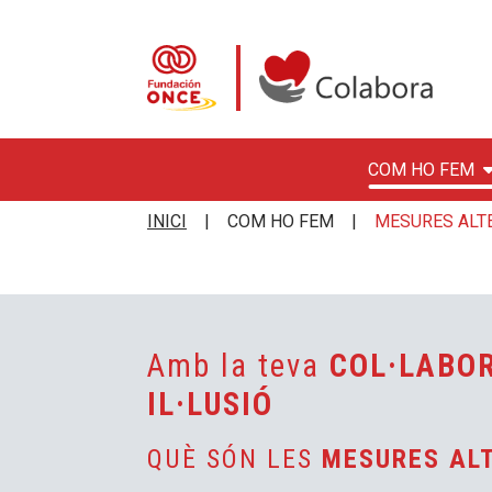
COM HO FEM
Vés al contingut
Colabora con la Fundació
INICI
COM HO FEM
MESURES ALT
Amb la teva
COL·LABO
IL·LUSIÓ
QUÈ SÓN LES
MESURES AL