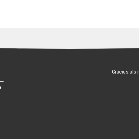
Gràcies als
RAM
G
TELEGRAM