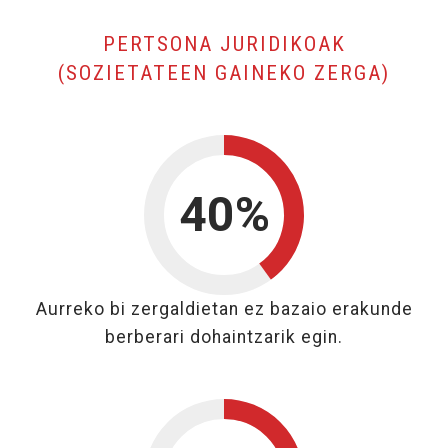
PERTSONA JURIDIKOAK
, KE
(SOZIETATEEN GAINEKO ZERGA)
40%
40%
Aurreko bi zergaldietan ez bazaio erakunde
berberari dohaintzarik egin.