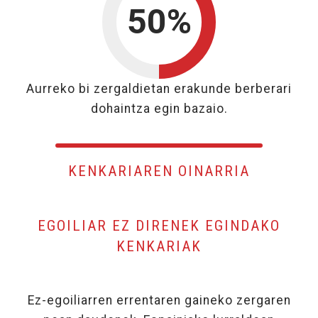
50%
50%
Aurreko bi zergaldietan erakunde berberari
dohaintza egin bazaio.
KENKARIAREN OINARRIA
EGOILIAR EZ DIRENEK EGINDAKO
KENKARIAK
Ez-egoiliarren errentaren gaineko zergaren