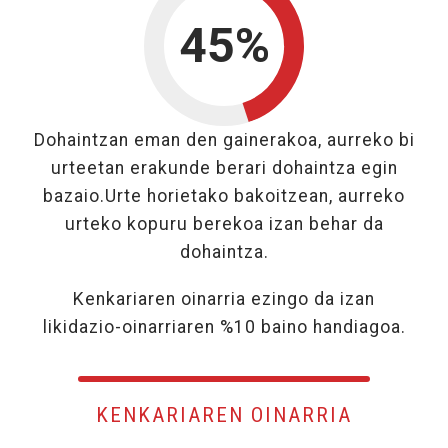
45%
45%
Dohaintzan eman den gainerakoa, aurreko bi
urteetan erakunde berari dohaintza egin
bazaio.Urte horietako bakoitzean, aurreko
urteko kopuru berekoa izan behar da
dohaintza.
Kenkariaren oinarria ezingo da izan
likidazio-oinarriaren %10 baino handiagoa.
KENKARIAREN OINARRIA