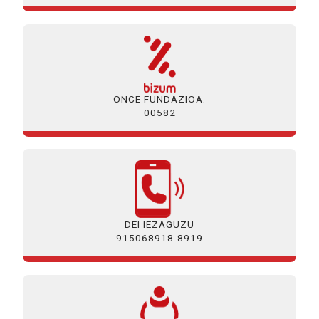
ONCE FUNDAZIOA:
00582
DEI IEZAGUZU
915068918-8919