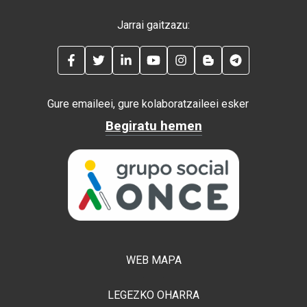
Jarrai gaitzazu:
FACEBOOK
TWITTER
LINKEDIN
YOUTUBE
INSTAGRAM
BLOG
TELEGRAM
Gure emaileei, gure kolaboratzaileei esker
Begiratu hemen
WEB MAPA
LEGEZKO OHARRA