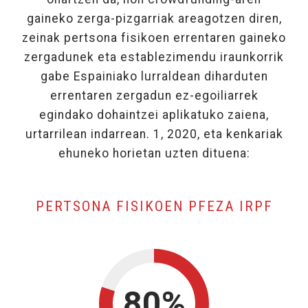
gaineko zerga-pizgarriak areagotzen diren,
zeinak pertsona fisikoen errentaren gaineko
zergadunek eta establezimendu iraunkorrik
gabe Espainiako lurraldean diharduten
errentaren zergadun ez-egoiliarrek
egindako dohaintzei aplikatuko zaiena,
urtarrilean indarrean. 1, 2020, eta kenkariak
ehuneko horietan uzten dituena:
, KE
PERTSONA FISIKOEN PFEZA IRPF
80%