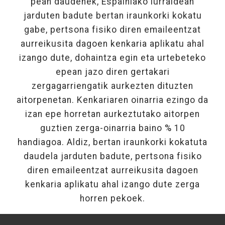
pean daudenek, Espainiako lurraldean
jarduten badute bertan iraunkorki kokatu
gabe, pertsona fisiko diren emaileentzat
aurreikusita dagoen kenkaria aplikatu ahal
izango dute, dohaintza egin eta urtebeteko
epean jazo diren gertakari
zergagarriengatik aurkezten dituzten
aitorpenetan. Kenkariaren oinarria ezingo da
izan epe horretan aurkeztutako aitorpen
guztien zerga-oinarria baino % 10
handiagoa. Aldiz, bertan iraunkorki kokatuta
daudela jarduten badute, pertsona fisiko
diren emaileentzat aurreikusita dagoen
kenkaria aplikatu ahal izango dute zerga
horren pekoek.