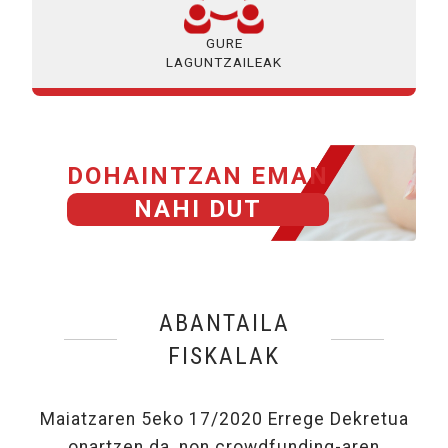
GURE
LAGUNTZAILEAK
DOHAINTZAN EMAN
NAHI DUT
ABANTAILA
FISKALAK
Maiatzaren 5eko 17/2020 Errege Dekretua
onartzen da, non crowdfunding-aren