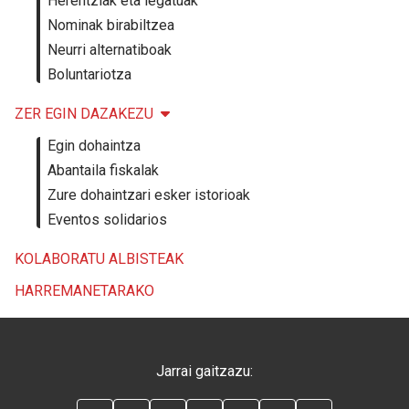
Herentziak eta legatuak
Nominak birabiltzea
Neurri alternatiboak
Boluntariotza
ZER EGIN DAZAKEZU
Egin dohaintza
Abantaila fiskalak
Zure dohaintzari esker istorioak
Eventos solidarios
KOLABORATU ALBISTEAK
HARREMANETARAKO
Jarrai gaitzazu: