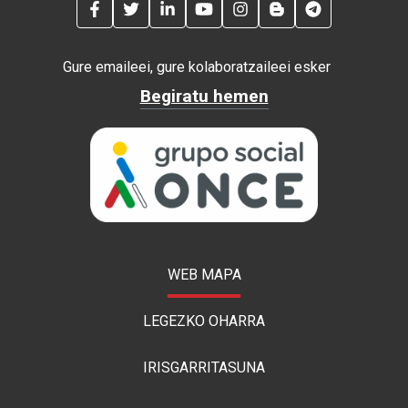
FACEBOOK
TWITTER
LINKEDIN
YOUTUBE
INSTAGRAM
BLOG
TELEGRAM
Gure emaileei, gure kolaboratzaileei esker
Begiratu hemen
WEB MAPA
LEGEZKO OHARRA
IRISGARRITASUNA