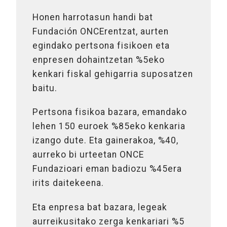
Honen harrotasun handi bat
Fundación ONCErentzat, aurten
egindako pertsona fisikoen eta
enpresen dohaintzetan %5eko
kenkari fiskal gehigarria suposatzen
baitu.
Pertsona fisikoa bazara, emandako
lehen 150 euroek %85eko kenkaria
izango dute. Eta gainerakoa, %40,
aurreko bi urteetan ONCE
Fundazioari eman badiozu %45era
irits daitekeena.
Eta enpresa bat bazara, legeak
aurreikusitako zerga kenkariari %5