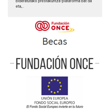
bideratutako prestakuntza-plataforma bat da
eta,...
Irakurri gehiago talentuentzako aukera-bekei buruz (Beste l