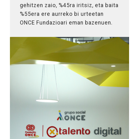
gehitzen zaio, %45ra iritsiz, eta baita
%55era ere aurreko bi urteetan
ONCE Fundazioari eman bazenuen.
Irakurri gehiago talentu digitalari buruz (Beste leiho batean i