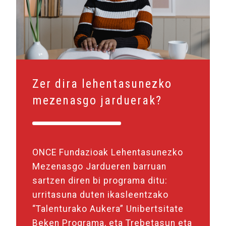
Zer dira lehentasunezko
mezenasgo jarduerak?
ONCE Fundazioak Lehentasunezko
Mezenasgo Jardueren barruan
sartzen diren bi programa ditu:
urritasuna duten ikasleentzako
“Talenturako Aukera” Unibertsitate
Beken Programa, eta Trebetasun eta