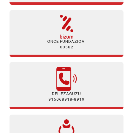
ONCE FUNDAZIOA:
00582
DEI IEZAGUZU
915068918-8919