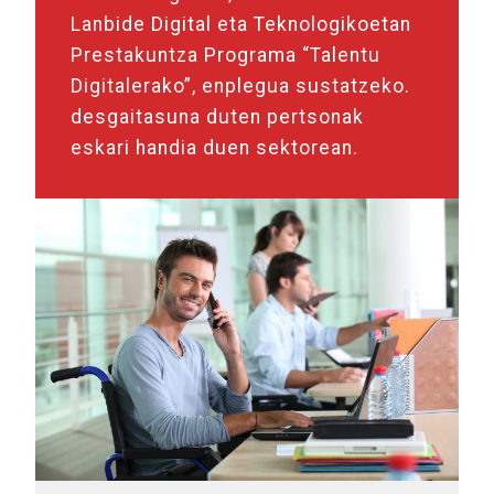
Lanbide Digital eta Teknologikoetan
Prestakuntza Programa “Talentu
Digitalerako”, enplegua sustatzeko.
desgaitasuna duten pertsonak
eskari handia duen sektorean.