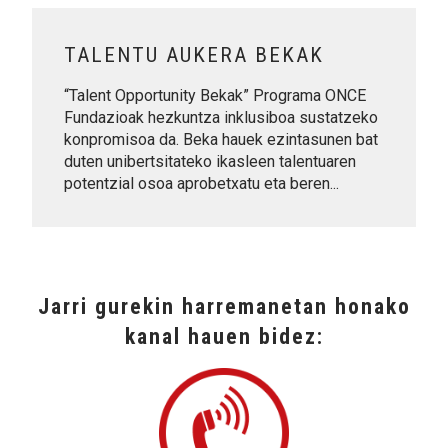
TALENTU AUKERA BEKAK
“Talent Opportunity Bekak” Programa ONCE
Fundazioak hezkuntza inklusiboa sustatzeko
konpromisoa da. Beka hauek ezintasunen bat
duten unibertsitateko ikasleen talentuaren
potentzial osoa aprobetxatu eta beren...
Jarri gurekin harremanetan honako
kanal hauen bidez: