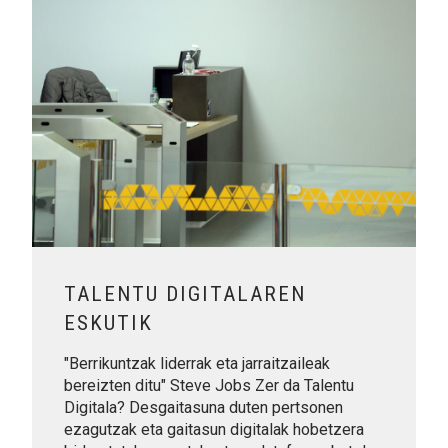
TALENTU DIGITALAREN
ESKUTIK
"Berrikuntzak liderrak eta jarraitzaileak
bereizten ditu" Steve Jobs Zer da Talentu
Digitala? Desgaitasuna duten pertsonen
ezagutzak eta gaitasun digitalak hobetzera