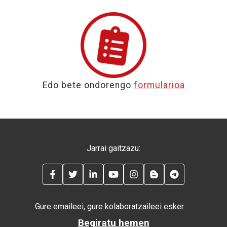
Edo bete ondorengo
formularioa
Jarrai gaitzazu:
FACEBOOK
TWITTER
LINKEDIN
YOUTUBE
INSTAGRAM
BLOG
TELEGRAM
Gure emaileei, gure kolaboratzaileei esker
Begiratu hemen