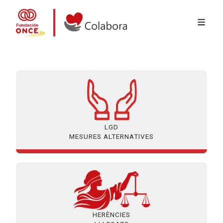
MENÚ 
Vés al contingut
Colabora con la Fundación ONCE
LGD
MESURES ALTERNATIVES
HERÈNCIES