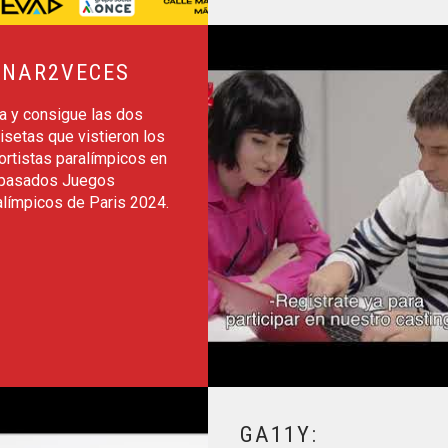
Leer más sobre Por Talento Digita
NAR2VECES
a y consigue las dos
setas que vistieron los
ortistas paralímpicos en
 pasados Juegos
alímpicos de Paris 2024.
Leer más sobre Ga11y: Videojueg
GA11Y: