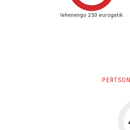
% 80 dohaintzan emandako
lehenengo 250 eurogatik
PERTSON