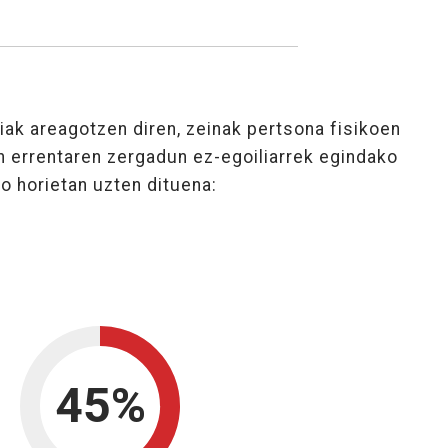
ak areagotzen diren, zeinak pertsona fisikoen
n errentaren zergadun ez-egoiliarrek egindako
ko horietan uzten dituena:
NKARIAREN OINARRIA.
45%