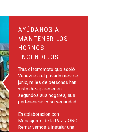
ner los hornos encendidos
AYÚDANOS A
MANTENER LOS
HORNOS
ENCENDIDOS
Tras el terremoto que asoló
Venezuela el pasado mes de
junio, miles de personas han
visto desaparecer en
segundos sus hogares, sus
pertenencias y su seguridad.
En colaboración con
Mensajeros de la Paz y ONG
Remar vamos a instalar una