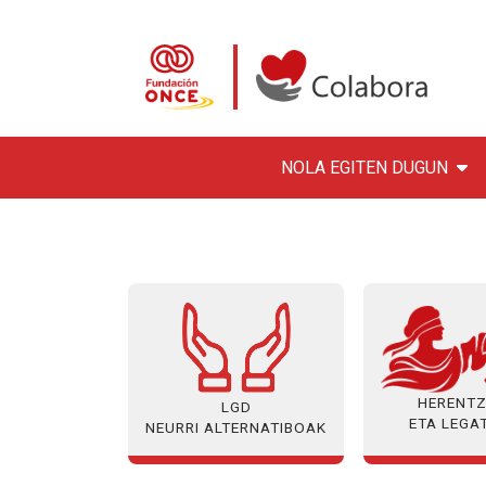
NOLA EGITEN DUGUN
Skip to main content
Destacados en portada, visualizando 2 de 2
Colabora con la Fundació
HERENTZ
LGD
ETA LEGA
NEURRI ALTERNATIBOAK