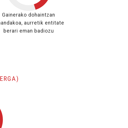
45%
Gainerako dohaintzan
andakoa, aurretik entitate
berari eman badiozu
, KENKARIAREN OINARRIA.
ZERGA)