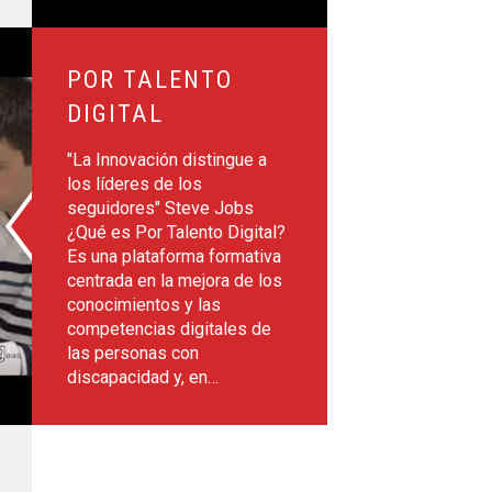
l
POR TALENTO
DIGITAL
"La Innovación distingue a
los líderes de los
seguidores" Steve Jobs
¿Qué es Por Talento Digital?
Es una plataforma formativa
centrada en la mejora de los
conocimientos y las
competencias digitales de
las personas con
discapacidad y, en…
os Accesibles