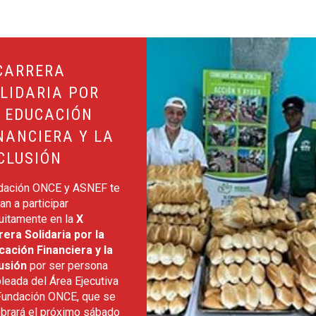
ción Financiera y la Inclusión
Leer más sobre Ayúdanos a mante
CARRERA
LIDARIA POR
 EDUCACIÓN
NANCIERA Y LA
CLUSIÓN
dación ONCE y ASNEF te
tan a participar
uitamente en la
X
rera Solidaria por la
cación Financiera y la
lusión
por ser persona
leada del Área Ejecutiva
Fundación ONCE, que se
ebrará el próximo sábado