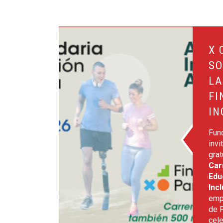
Leer más sobre X Carrera Solidaria por la Educa
X 
SO
LA
FI
IN
Fun
invi
grat
Car
Edu
Inc
emp
de 
cel