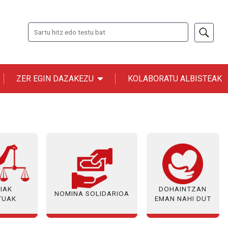
Bilatu
Página 2
PREVIOUS PAGE
F
ZER EGIN DAZAKEZU
KOLABORATU ALBISTEAK
n ONCE
IAK
DOHAINTZAN
NOMINA SOLIDARIOA
TUAK
EMAN NAHI DUT