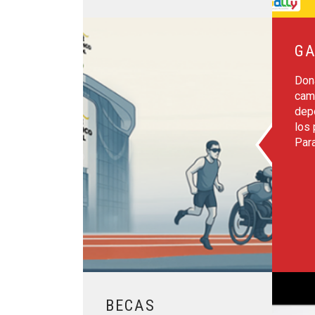
Leer más sobre Ganar2veces
GA
Don
cami
dep
los
Par
Leer más sobre Becas Oportunidad al Talento
BECAS