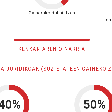
40%
Gainerako dohaintzan
em
KENKARIAREN OINARRIA
A JURIDIKOAK (SOZIETATEEN GAINEKO 
40%
50%