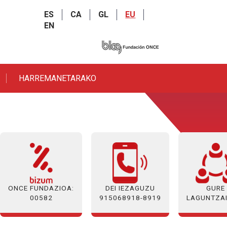
ES
CA
GL
EU
EN
IRST PAGE
HARREMANETARAKO
ONCE FUNDAZIOA:
GURE
DEI IEZAGUZU
00582
LAGUNTZAI
915068918-8919