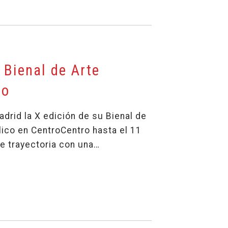
Bienal de Arte
ro
rid la X edición de su Bienal de
lico en CentroCentro hasta el 11
e trayectoria con una…
ienal de Arte Contemporáneo en CentroCentro