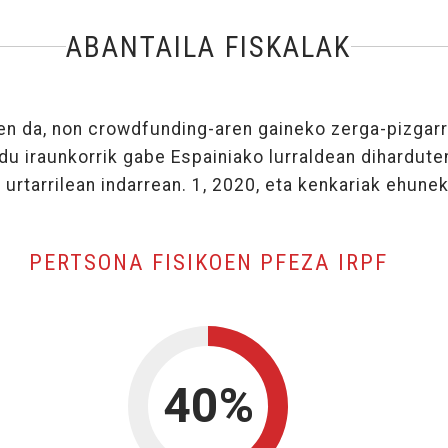
ABANTAILA FISKALAK
n da, non crowdfunding-aren gaineko zerga-pizgarri
u iraunkorrik gabe Espainiako lurraldean dihardute
 urtarrilean indarrean. 1, 2020, eta kenkariak ehune
, KE
PERTSONA FISIKOEN PFEZA IRPF
40%