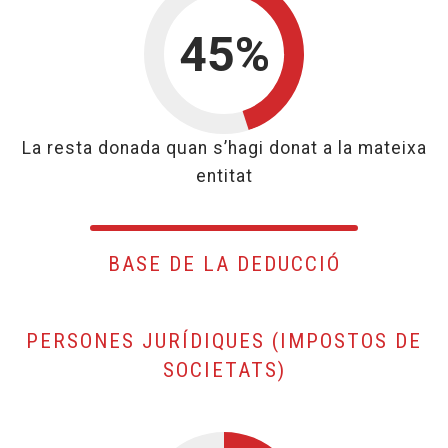
45%
45% per
La resta donada quan s’hagi donat a la mateixa
entitat
BASE DE LA DEDUCCIÓ
PERSONES JURÍDIQUES (IMPOSTOS DE
, BASE DE LA D
SOCIETATS)