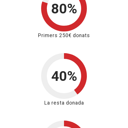
80%
80% per als
Primers 250€ donats
40%
40% per
La resta donada