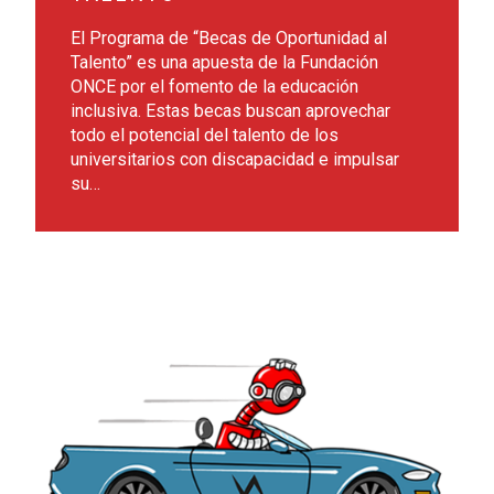
El Programa de “Becas de Oportunidad al
Talento” es una apuesta de la Fundación
ONCE por el fomento de la educación
inclusiva. Estas becas buscan aprovechar
todo el potencial del talento de los
universitarios con discapacidad e impulsar
su…
Leer más sobre Ga11y: Videojuegos Accesibles