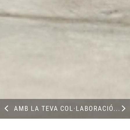
Página 1
ÚLTIMA PÀGINA
PÀ
AMB LA TEVA COL·LABORACIÓ...