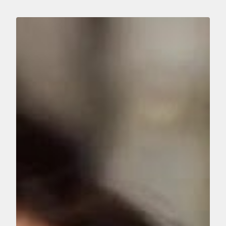
Reproducir vídeo: #GivingTuesday 2016 Niños con Cáncer