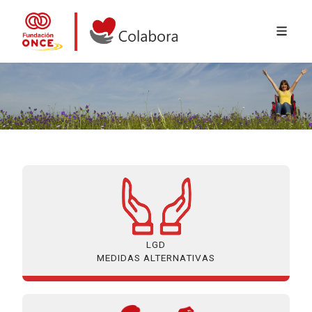
MENÚ 
Ir o contido principal
Colabora con la Fundación ONCE
LGD
MEDIDAS ALTERNATIVAS