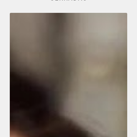
Reproducir vídeo: #GivingTuesday 2016 Niños con Cáncer