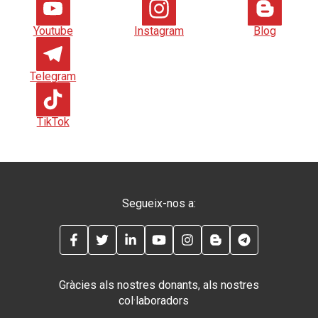
Youtube
Instagram
Blog
Telegram
TikTok
Segueix-nos a:
FACEBOOK
TWITTER
LINKEDIN
YOUTUBE
INSTAGRAM
BLOG
TELEGRAM
Gràcies als nostres donants, als nostres
col·laboradors