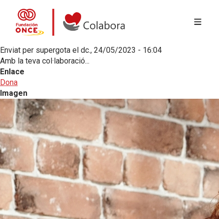
MENÚ 
Vés al contingut
Colabora con la Fundación ONCE
Enviat per
supergota
el
dc., 24/05/2023 - 16:04
Amb la teva col·laboració...
Enlace
Dona
Imagen