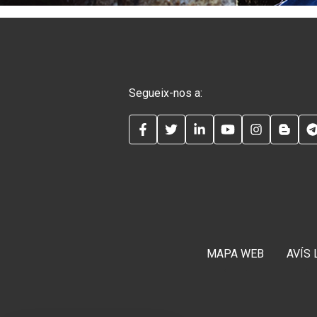
Segueix-nos a:
FACEBOOK
TWITTER
LINKEDIN
YOUTUBE
INSTAG
BLO
MAPA WEB
AVÍS 