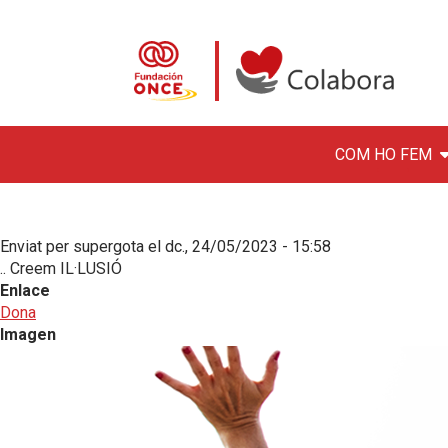
COM HO FEM
INICI
DES DE LA DISCAPACITAT, 
Vés al contingut
Colabora con la Fundació
Enviat per
supergota
el
dc., 24/05/2023 - 15:58
.. Creem IL·LUSIÓ
Enlace
Dona
Imagen