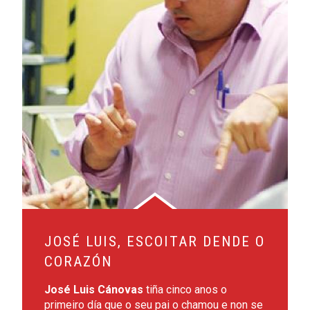
JOSÉ LUIS, ESCOITAR DENDE O
CORAZÓN
José Luis Cánovas
tiña cinco anos o
primeiro día que o seu pai o chamou e non se