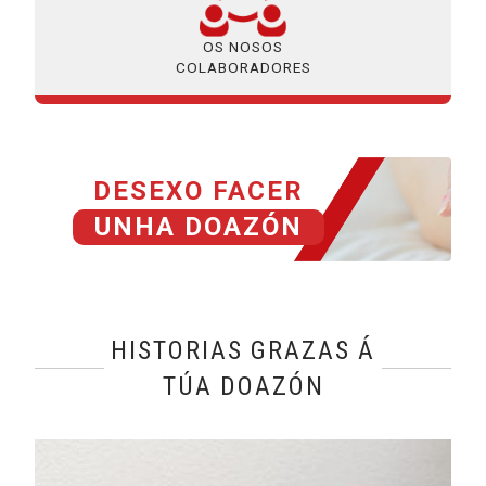
OS NOSOS
COLABORADORES
DESEXO FACER
UNHA DOAZÓN
HISTORIAS GRAZAS Á
TÚA DOAZÓN
@name, visualizando página 1 de 1
Leer más sobre Lucía, a falta de civismo, a peor cegueira