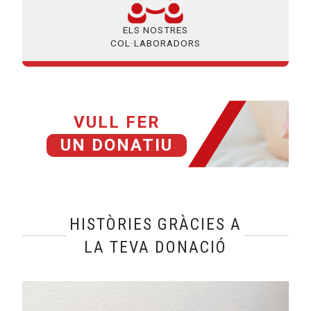
ELS NOSTRES
COL·LABORADORS
VULL FER
UN DONATIU
HISTÒRIES GRÀCIES A
LA TEVA DONACIÓ
@name, visualizando página 1 de 1
Leer más sobre La Lucía, la manca de civisme, la pitjor ceg