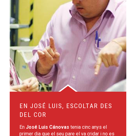
EN JOSÉ LUIS, ESCOLTAR DES
DEL COR
En
José Luis Cánovas
tenia cinc anys el
primer dia que el seu pare el va cridar i no es