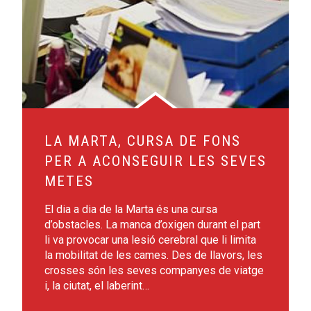
LA MARTA, CURSA DE FONS
PER A ACONSEGUIR LES SEVES
METES
El dia a dia de la Marta és una cursa
d’obstacles. La manca d’oxigen durant el part
li va provocar una lesió cerebral que li limita
la mobilitat de les cames. Des de llavors, les
crosses són les seves companyes de viatge
i, la ciutat, el laberint…