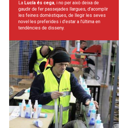
La
Lucía és cega
, i no per això deixa de
gaudir de fer passejades llargues, d’acomplir
les feines domèstiques, de llegir les seves
novel·les preferides i d’estar a l’última en
tendències de disseny.
Leer más sobre Pedro, la formació el seu millor aliat