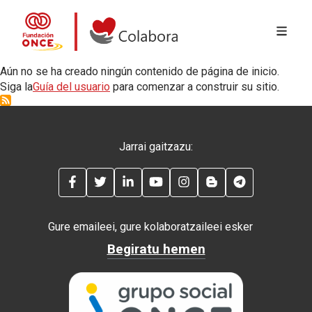
MENÚ 
Skip to main content
Colabora con la Fundación ONCE
Aún no se ha creado ningún contenido de página de inicio.
Siga la
Guía del usuario
para comenzar a construir su sitio.
Jarrai gaitzazu:
FACEBOOK
TWITTER
LINKEDIN
YOUTUBE
INSTAGRAM
BLOG
TELEGRAM
Gure emaileei, gure kolaboratzaileei esker
Begiratu hemen