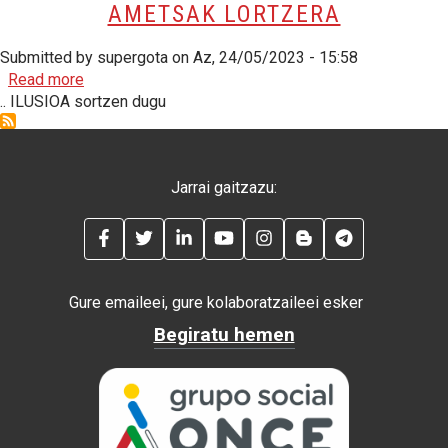
AMETSAK LORTZERA
Submitted by
supergota
on
Az, 24/05/2023 - 15:58
about Ezintasunetik, bizitzak eraldatzen, ametsak lo
Read more
.. ILUSIOA sortzen dugu
Jarrai gaitzazu:
FACEBOOK
TWITTER
LINKEDIN
YOUTUBE
INSTAGRAM
BLOG
TELEGRAM
Gure emaileei, gure kolaboratzaileei esker
Begiratu hemen