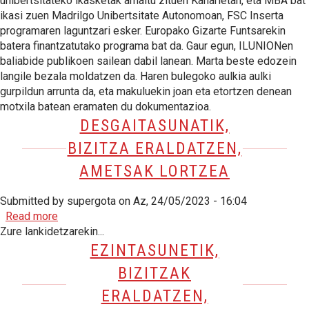
unibertsitateko ikasketak amaitu zituen Kanarietan, eta MBA bat
ikasi zuen Madrilgo Unibertsitate Autonomoan, FSC Inserta
programaren laguntzari esker. Europako Gizarte Funtsarekin
batera finantzatutako programa bat da. Gaur egun, ILUNIONen
baliabide publikoen sailean dabil lanean. Marta beste edozein
langile bezala moldatzen da. Haren bulegoko aulkia aulki
gurpildun arrunta da, eta makuluekin joan eta etortzen denean
motxila batean eramaten du dokumentazioa.
DESGAITASUNATIK,
BIZITZA ERALDATZEN,
AMETSAK LORTZEA
Submitted by
supergota
on
Az, 24/05/2023 - 16:04
about Desgaitasunatik, bizitza eraldatzen, ametsak 
Read more
Zure lankidetzarekin...
EZINTASUNETIK,
BIZITZAK
ERALDATZEN,