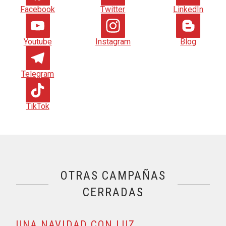
Facebook
Twitter
LinkedIn
Youtube
Instagram
Blog
Telegram
TikTok
Proyectos , visualizando página 2 de 3
OTRAS CAMPAÑAS
CERRADAS
UNA NAVIDAD CON LUZ