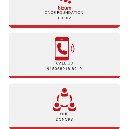
ONCE FOUNDATION:
00582
CALL US
915068918-8919
OUR
DONORS