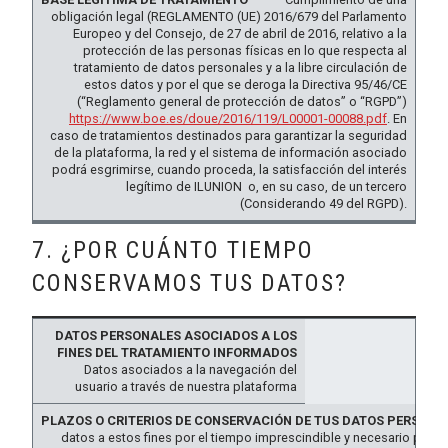
obligación legal (REGLAMENTO (UE) 2016/679 del Parlamento
Europeo y del Consejo, de 27 de abril de 2016, relativo a la
protección de las personas físicas en lo que respecta al
tratamiento de datos personales y a la libre circulación de
estos datos y por el que se deroga la Directiva 95/46/CE
(“Reglamento general de protección de datos” o “RGPD”)
https://www.boe.es/doue/2016/119/L00001-00088.pdf
. En
caso de tratamientos destinados para garantizar la seguridad
de la plataforma, la red y el sistema de información asociado
podrá esgrimirse, cuando proceda, la satisfacción del interés
legítimo de ILUNION o, en su caso, de un tercero
(Considerando 49 del RGPD).
7. ¿POR CUÁNTO TIEMPO
CONSERVAMOS TUS DATOS?
DATOS
PERSONALES
Datos asociados a la navegación del
ASOCIADOS A
PLAZOS O
usuario a través de nuestra plataforma
LOS FINES
CRITERIOS DE
DEL
CONSERVACIÓN
TRATAMIENTO
DE TUS DATOS
datos a estos fines por el tiempo imprescindible y necesario para p
INFORMADOS
PERSONALES