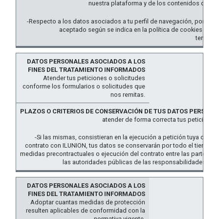
nuestra plataforma y de los contenidos dispu
-Respecto a los datos asociados a tu perfil de navegación, por relac
aceptado según se indica en la política de cookies de IL
temporal
Atender tus peticiones o solicitudes
conforme los formularios o solicitudes que
nos remitas.
atender de forma correcta tus peticiones
-Si las mismas, consistieran en la ejecución a petición tuya de m
contrato con ILUNION, tus datos se conservarán por todo el tiempo n
medidas precontractuales o ejecución del contrato entre las partes, 
las autoridades públicas de las responsabilidades jurídi
Adoptar cuantas medidas de protección
resulten aplicables de conformidad con la
normativa vigente.