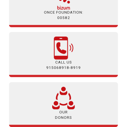
ONCE FOUNDATION:
00582
CALL US
915068918-8919
OUR
DONORS