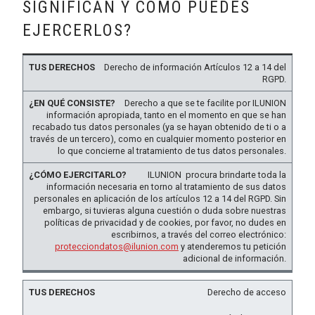
SIGNIFICAN Y CÓMO PUEDES
EJERCERLOS?
TUS
¿EN QUÉ
¿CÓMO
Derecho de información Artículos 12 a 14 del
DERECHOS
CONSISTE?
EJERCITARLO?
RGPD.
Derecho a que se te facilite por ILUNION
información apropiada, tanto en el momento en que se han
recabado tus datos personales (ya se hayan obtenido de ti o a
través de un tercero), como en cualquier momento posterior en
lo que concierne al tratamiento de tus datos personales.
ILUNION procura brindarte toda la
información necesaria en torno al tratamiento de sus datos
personales en aplicación de los artículos 12 a 14 del RGPD. Sin
embargo, si tuvieras alguna cuestión o duda sobre nuestras
políticas de privacidad y de cookies, por favor, no dudes en
escribirnos, a través del correo electrónico:
protecciondatos@ilunion.com
y atenderemos tu petición
adicional de información.
Derecho de acceso