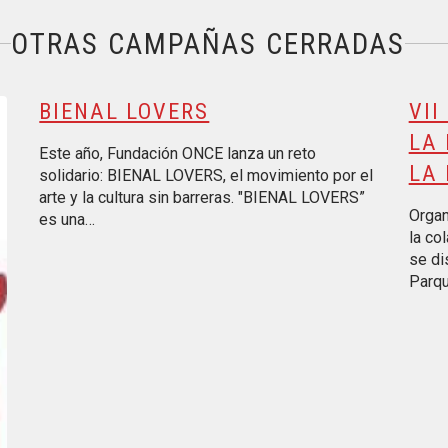
OTRAS CAMPAÑAS CERRADAS
ión financiera y la inclusión
BIENAL LOVERS
VII
LA 
Este año, Fundación ONCE lanza un reto
LA 
solidario: BIENAL LOVERS, el movimiento por el
arte y la cultura sin barreras. "BIENAL LOVERS”
Organ
es una…
la co
se di
Parq