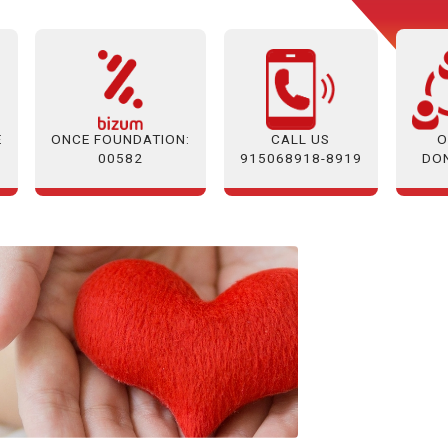
E
ONCE FOUNDATION:
O
CALL US
00582
DO
915068918-8919