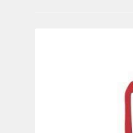
Proyectos , visualizando página 1 de 3
Reproducir vídeo: Carrera solidaria por la educac