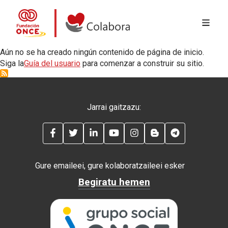
MENÚ 
Skip to main content
Colabora con la Fundación ONCE
Aún no se ha creado ningún contenido de página de inicio.
Siga la
Guía del usuario
para comenzar a construir su sitio.
Jarrai gaitzazu:
FACEBOOK
TWITTER
LINKEDIN
YOUTUBE
INSTAGRAM
BLOG
TELEGRAM
Gure emaileei, gure kolaboratzaileei esker
Begiratu hemen