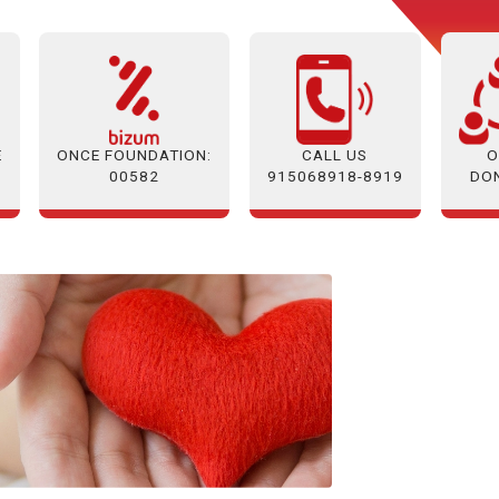
E
ONCE FOUNDATION:
O
CALL US
00582
DO
915068918-8919