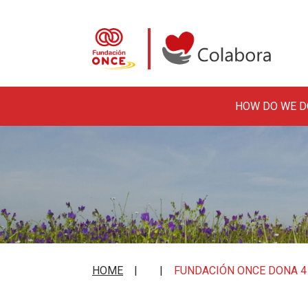
HOW DO WE D
Skip to main content
Colabora con la Fundació
HOME
FUNDACIÓN ONCE DONA 4 S