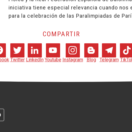
iniciativa tiene especial relevancia cuando no
para la celebración de las Paralimpiadas de Par
COMPARTIR
book
Twitter
LinkedIn
Youtube
Instagram
Blog
Telegram
TikTo
RAM
G
TELEGRAM