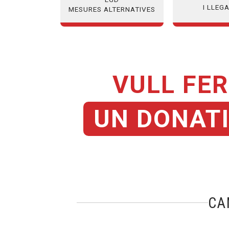
I LLEG
MESURES ALTERNATIVES
VULL FER
UN DONAT
CA