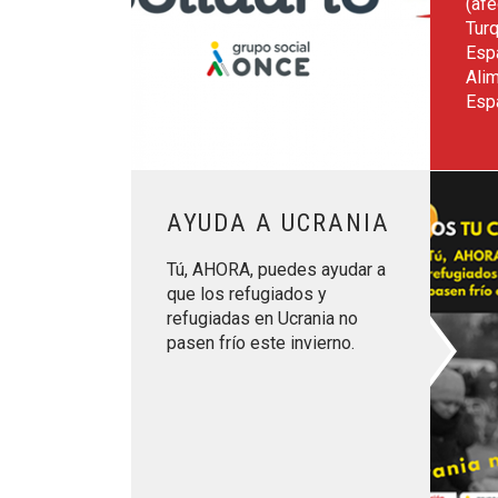
(af
Turq
Esp
Ali
Esp
Leer más sobre Ayuda a Ucrania
AYUDA A UCRANIA
Tú, AHORA, puedes ayudar a
que los refugiados y
refugiadas en Ucrania no
pasen frío este invierno.