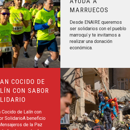
AYUDA A
MARRUECOS
Desde ENAIRE queremos
ser solidarios con el pueblo
marroquí y te invitamos a
realizar una donación
económica.
 Solidario
Leer más sobre Ayuda a Turquía y 
AN COCIDO DE
LÍN CON SABOR
LIDARIO
 Cocido de Lalín con
r SolidarioA beneficio
Mensajeros de la Paz