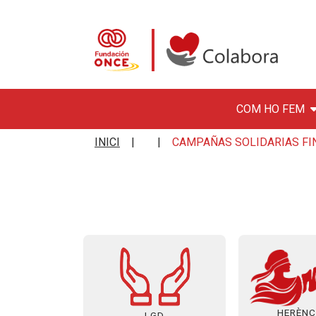
COM HO FEM
Vés al contingut
Colabora con la Fundació
INICI
CAMPAÑAS SOLIDARIAS FI
HERÈNC
LGD