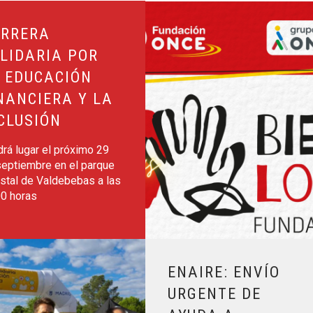
n financiera y la inclusión
Leer más sobre BIENAL LOVERS
RRERA
LIDARIA POR
 EDUCACIÓN
NANCIERA Y LA
CLUSIÓN
rá lugar el próximo 29
septiembre en el parque
stal de Valdebebas a las
00 horas
ación Financiera y la Inclusión
Leer más sobre ENAIRE: Envío Ur
ENAIRE: ENVÍO
URGENTE DE