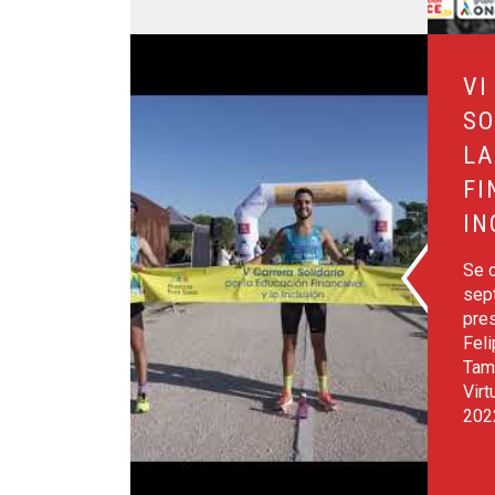
Leer más sobre VI Carrera Solidaria por la Educa
VI
SO
LA
FI
IN
Se c
sep
pres
Fel
Tam
Virt
202