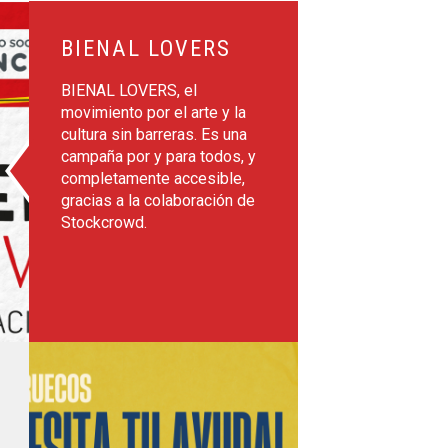
BIENAL LOVERS
BIENAL LOVERS, el
movimiento por el arte y la
cultura sin barreras. Es una
campaña por y para todos, y
completamente accesible,
gracias a la colaboración de
Stockcrowd.
gente de Ayuda a Marruecos