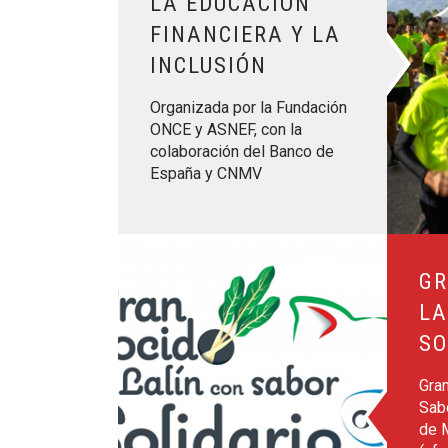
LA EDUCACIÓN
FINANCIERA Y LA
INCLUSIÓN
Organizada por la Fundación
ONCE y ASNEF, con la
colaboración del Banco de
España y CNMV
Leer más sobre Gran Cocido de Lalín con Sabor
GR
LA
SO
Gran
Sabo
de 