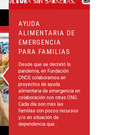
 de emergencia para familias
AYUDA
ALIMENTARIA DE
EMERGENCIA
PARA FAMILIAS
Desde que se decretó la
pandemia, en Fundación
ONCE colaboramos en
proyectos de ayuda
alimentaria de emergencia en
colaboración con otras ONG.
Cada día son más las
familias con pocos recursos
y/o en situación de
dependencia que…