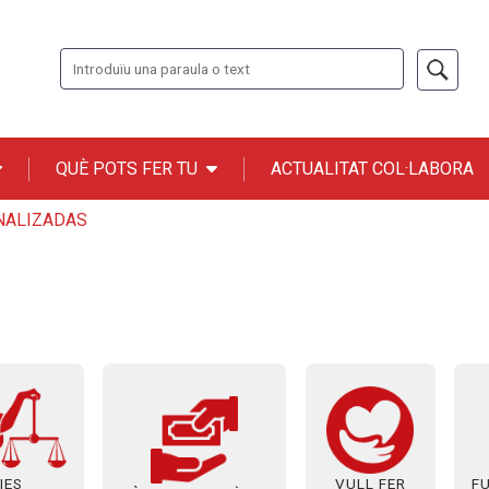
Cerca
QUÈ POTS FER TU
ACTUALITAT COL·LABORA
n ONCE
NALIZADAS
IES
VULL FER
F