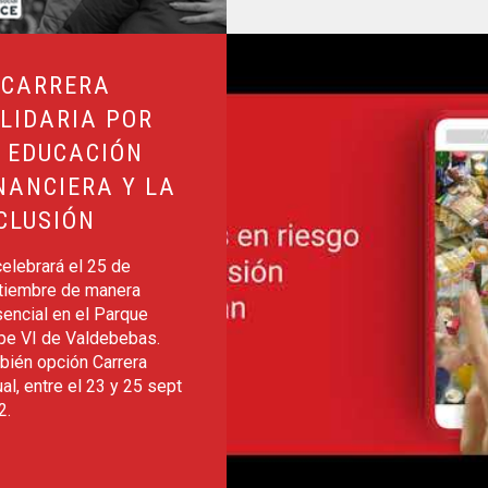
ción Financiera y la Inclusión
Leer más sobre Ayuda alimentaria
 CARRERA
LIDARIA POR
 EDUCACIÓN
NANCIERA Y LA
CLUSIÓN
elebrará el 25 de
tiembre de manera
encial en el Parque
ipe VI de Valdebebas.
bién opción Carrera
ual, entre el 23 y 25 sept
2.