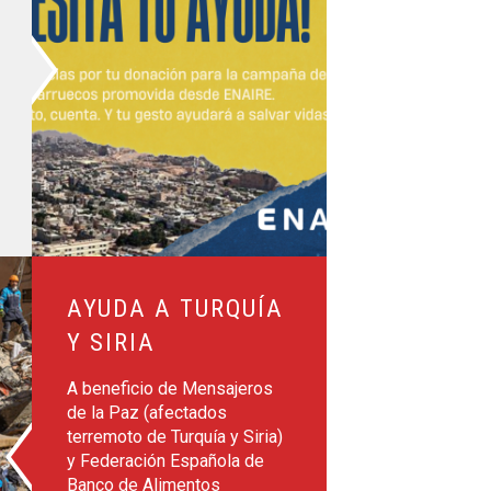
Siria
AYUDA A TURQUÍA
Y SIRIA
A beneficio de Mensajeros
de la Paz (afectados
terremoto de Turquía y Siria)
y Federación Española de
Banco de Alimentos