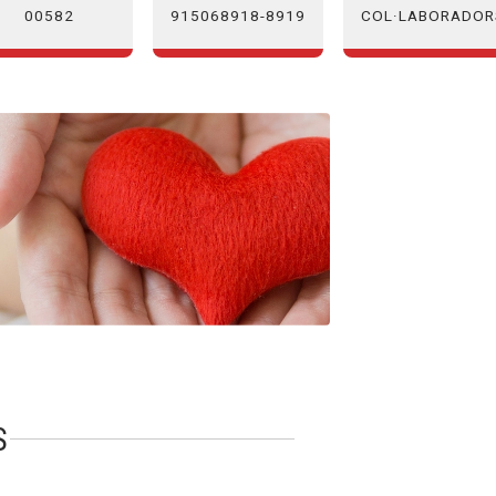
00582
COL·LABORADOR
915068918-8919
S