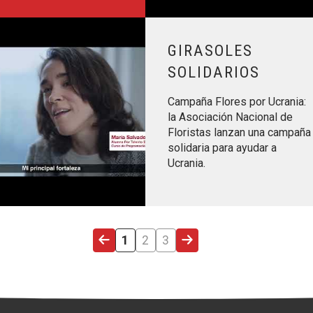
Leer más sobre Girasoles solidar
GIRASOLES
SOLIDARIOS
Campaña Flores por Ucrania:
la Asociación Nacional de
Floristas lanzan una campaña
solidaria para ayudar a
Ucrania.
ÚLTIMA PÀGINA
PÀGINA ACTUAL
PÀGINA
PÀGINA
PÀGINA SEGÜENT
1
2
3