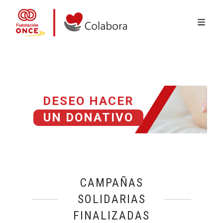
MENÚ 
Pasar al contenido principal
Colabora con la Fundación ONCE
DESEO HACER
UN DONATIVO
CAMPAÑAS
SOLIDARIAS
FINALIZADAS