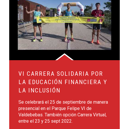
VI CARRERA SOLIDARIA POR
LA EDUCACIÓN FINANCIERA Y
LA INCLUSIÓN
Se celebrará el 25 de septiembre de manera
presencial en el Parque Felipe VI de
Valdebebas. También opción Carrera Virtual,
entre el 23 y 25 sept 2022.