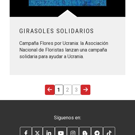
GIRASOLES SOLIDARIOS
Campaña Flores por Ucrania: la Asociación
Nacional de Floristas lanzan una campaña
solidaria para ayudar a Ucrania.
ÚLTIMA PÁGINA
PÁGINA ACTUAL
PÁGINA
PÁGINA
SIGUIENTE PÁGINA
1
2
3
Síguenos en:
FACEBOOK
TWITTER
LINKEDIN
YOUTUBE
INSTAGRAM
BLOG
TELEGRAM
TIKTOK