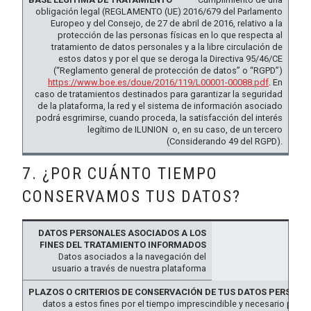
obligación legal (REGLAMENTO (UE) 2016/679 del Parlamento
Europeo y del Consejo, de 27 de abril de 2016, relativo a la
protección de las personas físicas en lo que respecta al
tratamiento de datos personales y a la libre circulación de
estos datos y por el que se deroga la Directiva 95/46/CE
(“Reglamento general de protección de datos” o “RGPD”)
https://www.boe.es/doue/2016/119/L00001-00088.pdf
. En
caso de tratamientos destinados para garantizar la seguridad
de la plataforma, la red y el sistema de información asociado
podrá esgrimirse, cuando proceda, la satisfacción del interés
legítimo de ILUNION o, en su caso, de un tercero
(Considerando 49 del RGPD).
7. ¿POR CUÁNTO TIEMPO
CONSERVAMOS TUS DATOS?
DATOS
PERSONALES
Datos asociados a la navegación del
ASOCIADOS A
PLAZOS O
usuario a través de nuestra plataforma
LOS FINES
CRITERIOS DE
DEL
CONSERVACIÓN
TRATAMIENTO
DE TUS DATOS
datos a estos fines por el tiempo imprescindible y necesario para p
INFORMADOS
PERSONALES