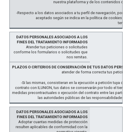
nuestra plataforma y de los contenidos dispu
-Respecto a los datos asociados a tu perfil de navegación, por relac
aceptado según se indica en la política de cookies de IL
temporal
Atender tus peticiones o solicitudes
conforme los formularios o solicitudes que
nos remitas.
atender de forma correcta tus peticiones
-Si las mismas, consistieran en la ejecución a petición tuya de m
contrato con ILUNION, tus datos se conservarán por todo el tiempo n
medidas precontractuales o ejecución del contrato entre las partes, 
las autoridades públicas de las responsabilidades jurídi
Adoptar cuantas medidas de protección
resulten aplicables de conformidad con la
normativa vigente.