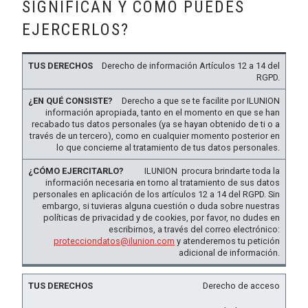
SIGNIFICAN Y CÓMO PUEDES
EJERCERLOS?
TUS
¿EN QUÉ
¿CÓMO
Derecho de información Artículos 12 a 14 del
DERECHOS
CONSISTE?
EJERCITARLO?
RGPD.
Derecho a que se te facilite por ILUNION
información apropiada, tanto en el momento en que se han
recabado tus datos personales (ya se hayan obtenido de ti o a
través de un tercero), como en cualquier momento posterior en
lo que concierne al tratamiento de tus datos personales.
ILUNION procura brindarte toda la
información necesaria en torno al tratamiento de sus datos
personales en aplicación de los artículos 12 a 14 del RGPD. Sin
embargo, si tuvieras alguna cuestión o duda sobre nuestras
políticas de privacidad y de cookies, por favor, no dudes en
escribirnos, a través del correo electrónico:
protecciondatos@ilunion.com
y atenderemos tu petición
adicional de información.
Derecho de acceso