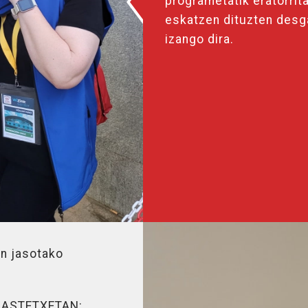
programetatik eratorrit
eskatzen dituzten desg
izango dira.
n jasotako
KASTETXETAN: