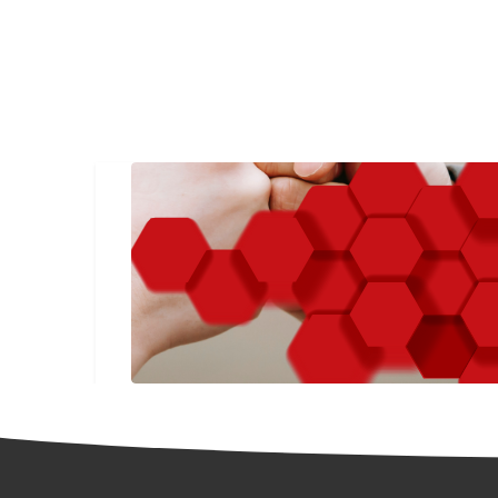
Irakurri gehiago ONCE Fundazioaren Boluntariotzari