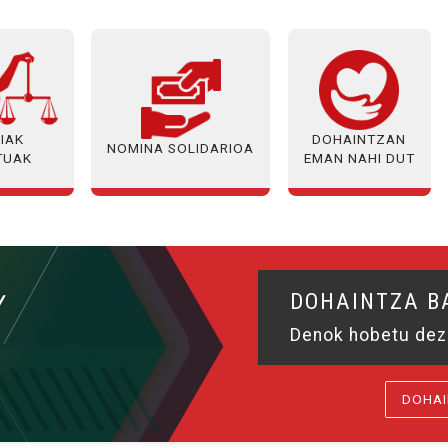
IAK
DOHAINTZAN
NOMINA SOLIDARIOA
TUAK
EMAN NAHI DUT
DOHAINTZA BA
Denok hobetu deza
DOHAI