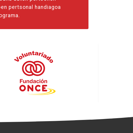
pen pertsonal handiagoa
rograma.