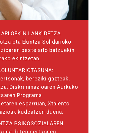
 ARLOEKIN LANKIDETZA
tza eta Ekintza Solidarioko
zioaren beste arlo batzuekin
rako ekintzetan.
BOLUNTARIOTASUNA:
ertsonak, bereziki gazteak,
tza, Diskriminazioaren Aurkako
tsaren Programa
etaren esparruan, Xtalento
azioak kudeatzen duena.
NTZA PSIKOSOZIALAREN
suna duten pertsonen