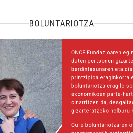
BOLUNTARIOTZA
ONCE Fundazioaren egin
duten pertsonen gizarte
berdintasunaren eta dis
printzipioa eraginkorra
boluntariotza eragile soz
ekonomikoen parte-hart
oinarritzen da, desgaita
gizarteratzeko helburu
Gure boluntariotzaren o