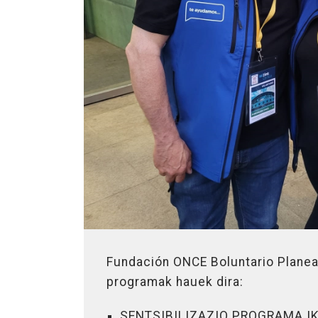
Fundación ONCE Boluntario Planea
programak hauek dira:
SENTSIBILIZAZIO PROGRAMA I