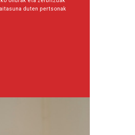
ako onurak eta zerbitzuak
aitasuna duten pertsonak