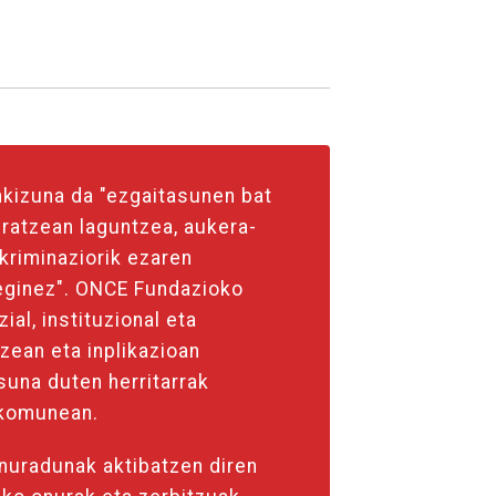
kizuna da "ezgaitasunen bat
ratzean laguntzea, aukera-
kriminaziorik ezaren
 eginez". ONCE Fundazioko
ial, instituzional eta
zean eta inplikazioan
suna duten herritarrak
 komunean.
nuradunak aktibatzen diren