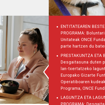
ENTITATEAREN BESTE
PROGRAMA: Boluntario
Unitateak ONCE Funda
parte hartzen du bate
PRESTAKUNTZA ETA 
Desgaitasuna duten p
lan-txertatzeko lagun
Europako Gizarte Fun
Operatiboaren kudeak
Programa, ONCE Fund
LAGUNTZA ETA LAGU
PROGRAMA: Desgaita