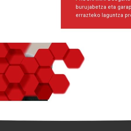
burujabetza eta gara
errazteko laguntza p
 buruz