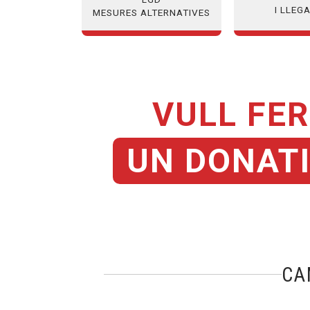
I LLEG
MESURES ALTERNATIVES
VULL FER
UN DONAT
CA