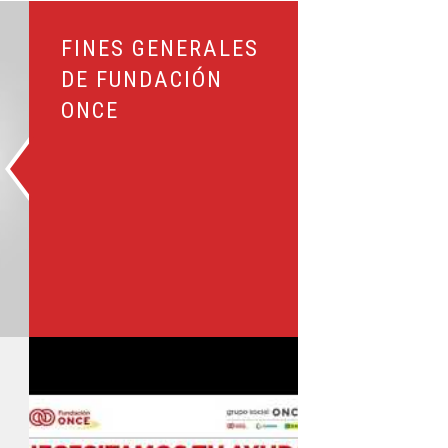
de Fundación ONCE
FINES GENERALES
DE FUNDACIÓN
ONCE
 suma a la iniciativa #CoronavirusMakers