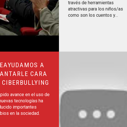
través de herramientas
atractivas para los niños/as
como son los cuentos y…
l ciberbullying
Leer más sobre Concierto Fundac
EAYUDAMOS A
ANTARLE CARA
 CIBERBULLYING
ápido avance en el uso de
nuevas tecnologías ha
ducido importantes
bios en la sociedad.