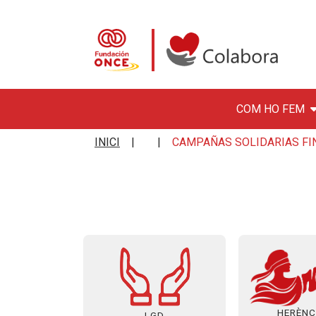
COM HO FEM
Vés al contingut
Colabora con la Fundació
INICI
CAMPAÑAS SOLIDARIAS FI
HERÈNC
LGD