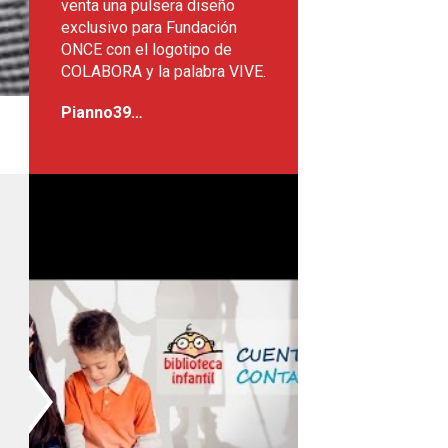
venta una pulsera diseño
exclusivo para Fundación
ONCE con el logotipo de
COLABORA y la palabra VIVE.
Pianno39…
acidad
gian ilusión