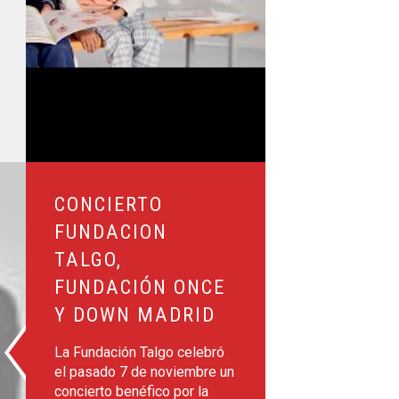
ion Talgo, Fundación ONCE y Down Madrid
CONCIERTO
FUNDACION
TALGO,
FUNDACIÓN ONCE
Y DOWN MADRID
La Fundación Talgo celebró
el pasado 7 de noviembre un
concierto benéfico por la