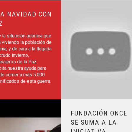
Leer más sobre Fines Generales 
A NAVIDAD CON
Z
 la situación agónica que
 viviendo la población de
nia, y de cara a la llegada
crudo invierno,
sajeros de la Paz
cita nuestra ayuda para
 de comer a más 5.000
ificados de esta guerra.
Leer más sobre Fundación ONCE se
FUNDACIÓN ONCE
SE SUMA A LA
INICIATIVA