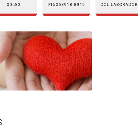
00582
COL·LABORADOR
915068918-8919
S