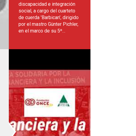
discapacidad e integración
social, a cargo del cuarteto
de cuerda 'Barbican', dirigido
por el mastro Günter Pichler,
en el marco de su 5º…
género.
or la educación financiera y la inclusión 2019