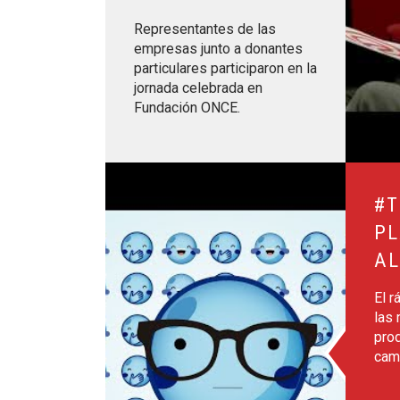
Representantes de las
empresas junto a donantes
particulares participaron en la
jornada celebrada en
Fundación ONCE.
Leer más sobre #TEAyudamos a plantarle cara a
#T
PL
AL
El r
las 
pro
cam