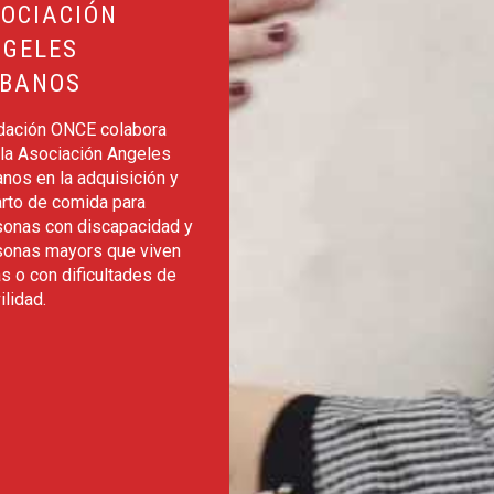
OCIACIÓN
GELES
RBANOS
dación ONCE colabora
 la Asociación Angeles
nos en la adquisición y
arto de comida para
sonas con discapacidad y
sonas mayors que viven
s o con dificultades de
lidad.