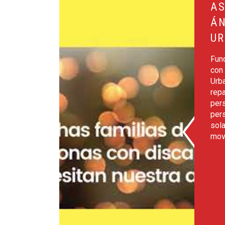
AS
ÁN
U
Fun
con
Urba
rep
per
per
sola
movi