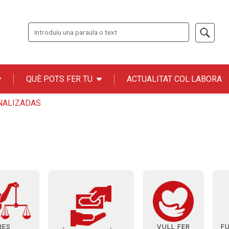
Cerca
QUÈ POTS FER TU
ACTUALITAT COL·LABORA
n ONCE
NALIZADAS
IES
VULL FER
F