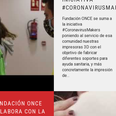
#CORONAVIRUSMA
Fundación ONCE se suma a
la iniciativa
#CoronavirusMakers
poniendo al servicio de esa
comunidad nuestras
impresoras 3D con el
objetivo de fabricar
diferentes soportes para
ayuda sanitaria, y más
concretamente la impresión
de…
la Asociación Ángeles Urbanos
Leer más sobre FUNDACIÓN ON
NDACIÓN ONCE
LABORA CON LA