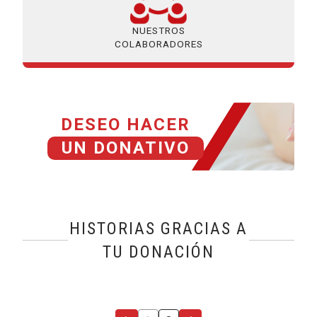
NUESTROS
COLABORADORES
DESEO HACER
UN DONATIVO
HISTORIAS GRACIAS A
TU DONACIÓN
@name, visualizando página 2 de 2