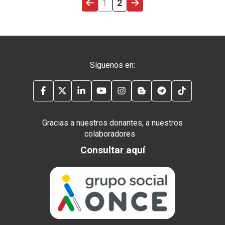
PÁGINA ANTERIOR
PÁGINA
PÁGINA ACTUAL
PRIMERA PÁGINA
1
2
Síguenos en:
FACEBOOK
TWITTER
LINKEDIN
YOUTUBE
INSTAGRAM
BLOG
TELEGRAM
TIKTOK
Gracias a nuestros donantes, a nuestros
colaboradores
Consultar aquí