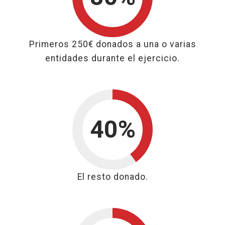
80% para los
Primeros 250€ donados a una o varias
entidades durante el ejercicio.
40%
40% para
El resto donado.