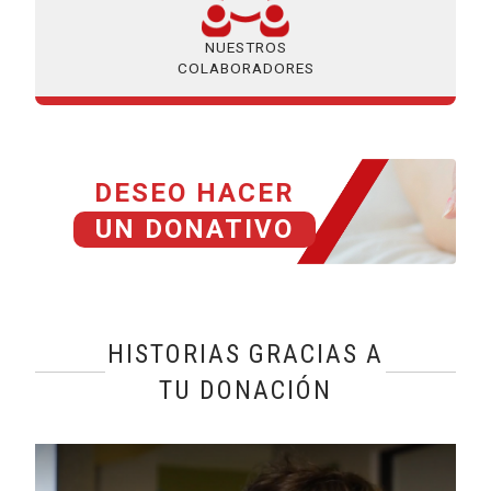
NUESTROS
COLABORADORES
DESEO HACER
UN DONATIVO
HISTORIAS GRACIAS A
TU DONACIÓN
@name, visualizando página 1 de 2
Leer más sobre Una formación en Por Talento Digital puede 