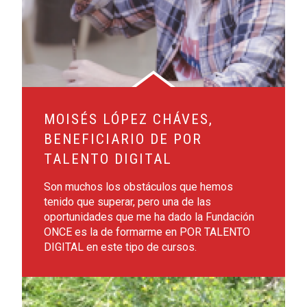
MOISÉS LÓPEZ CHÁVES,
BENEFICIARIO DE POR
TALENTO DIGITAL
Son muchos los obstáculos que hemos
tenido que superar, pero una de las
oportunidades que me ha dado la Fundación
ONCE es la de formarme en POR TALENTO
DIGITAL en este tipo de cursos.
Leer más sobre Rafael Jaime Bueno, beneficiario de las bec