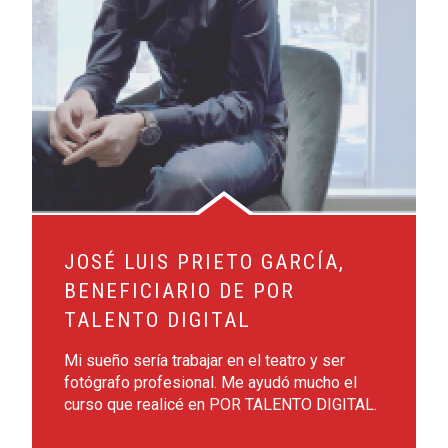
JOSÉ LUIS PRIETO GARCÍA,
BENEFICIARIO DE POR
TALENTO DIGITAL
Mi sueño sería trabajar en el teatro y ser
fotógrafo profesional. Me ayudó mucho el
curso que realicé en POR TALENTO DIGITAL.