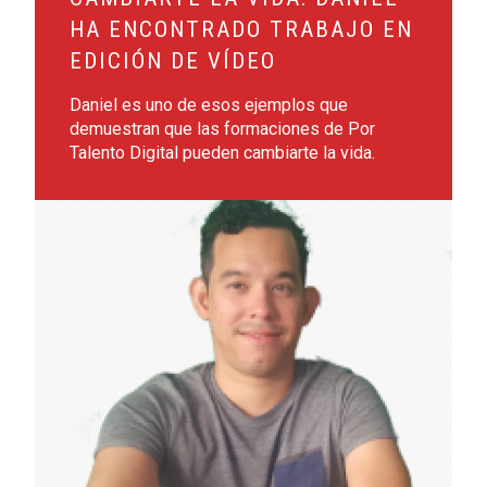
HA ENCONTRADO TRABAJO EN
EDICIÓN DE VÍDEO
Daniel es uno de esos ejemplos que
demuestran que las formaciones de Por
Talento Digital pueden cambiarte la vida.
Leer más sobre Erick Akam Ortiz Chang, beneficiario de Por 