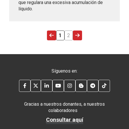
que regulara una excesiva acumulación de
líquido.
ÚLTIMA PÁGINA
PÁGINA ACTUAL
PÁGINA
SIGUIENTE PÁGINA
1
2
Síguenos en:
FACEBOOK
TWITTER
LINKEDIN
YOUTUBE
INSTAGRAM
BLOG
TELEGRAM
TIKTOK
Gracias a nuestros donantes, a nuestros
colaboradores
Consultar aquí