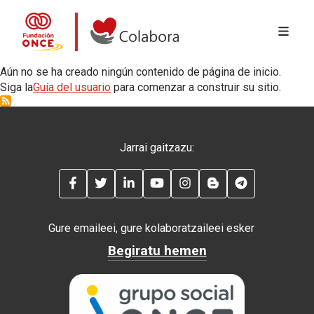
MENÚ 
Skip to main content
Colabora con la Fundación ONCE
Aún no se ha creado ningún contenido de página de inicio.
Siga la
Guía del usuario
para comenzar a construir su sitio.
Jarrai gaitzazu:
FACEBOOK
TWITTER
LINKEDIN
YOUTUBE
INSTAGRAM
BLOG
TELEGRAM
Gure emaileei, gure kolaboratzaileei esker
Begiratu hemen