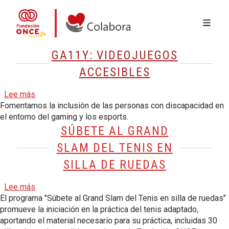
MENÚ 
Pasar al contenido principal
Colabora con la Fundación ONCE
GA11Y: VIDEOJUEGOS
ACCESIBLES
sobre Ga11y: Videojuegos Accesibles
Lee más
Fomentamos la inclusión de las personas con discapacidad en
el entorno del gaming y los esports.
SÚBETE AL GRAND
SLAM DEL TENIS EN
SILLA DE RUEDAS
sobre Súbete al Grand Slam del Tenis en Silla de Rue
Lee más
El programa "Súbete al Grand Slam del Tenis en silla de ruedas"
promueve la iniciación en la práctica del tenis adaptado,
aportando el material necesario para su práctica, incluidas 30