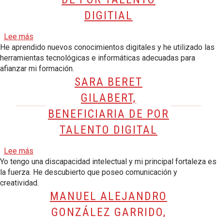
DIGITIAL
sobre Erick Akam Ortiz Chang, beneficiario de Por Talen
Lee más
He aprendido nuevos conocimientos digitales y he utilizado las
herramientas tecnológicas e informáticas adecuadas para
afianzar mi formación.
SARA BERET
GILABERT,
BENEFICIARIA DE POR
TALENTO DIGITAL
sobre Sara Beret Gilabert, beneficiaria de Por Talento D
Lee más
Yo tengo una discapacidad intelectual y mi principal fortaleza es
la fuerza. He descubierto que poseo comunicación y
creatividad.
MANUEL ALEJANDRO
GONZÁLEZ GARRIDO,