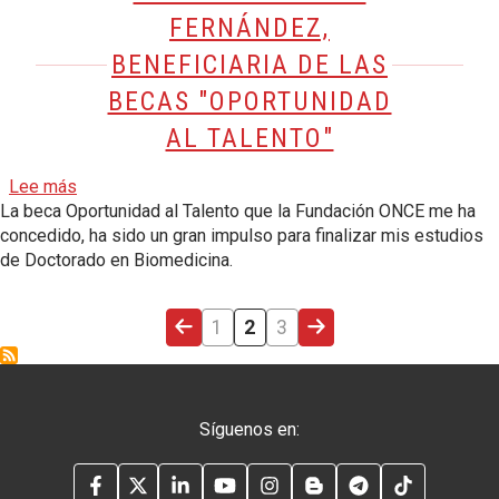
FERNÁNDEZ,
BENEFICIARIA DE LAS
BECAS "OPORTUNIDAD
AL TALENTO"
sobre María Gutiérrez Fernández, beneficiaria de las b
Lee más
La beca Oportunidad al Talento que la Fundación ONCE me ha
concedido, ha sido un gran impulso para finalizar mis estudios
de Doctorado en Biomedicina.
PÁGINA ANTERIOR
PÁGINA
PÁGINA ACTUAL
PÁGINA
SIGUIENTE PÁGINA
1
2
3
Síguenos en:
FACEBOOK
TWITTER
LINKEDIN
YOUTUBE
INSTAGRAM
BLOG
TELEGRAM
TIKTOK