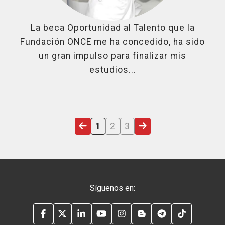
La beca Oportunidad al Talento que la
Fundación ONCE me ha concedido, ha sido
un gran impulso para finalizar mis
estudios...
ÚLTIMA PÁGINA
PÁGINA ACTUAL
PÁGINA
PÁGINA
SIGUIENTE PÁGINA
1
2
3
Síguenos en:
FACEBOOK
TWITTER
LINKEDIN
YOUTUBE
INSTAGRAM
BLOG
TELEGRAM
TIKTOK