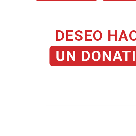
DESEO HA
UN DONAT
@name, visualizando página 2 de 2