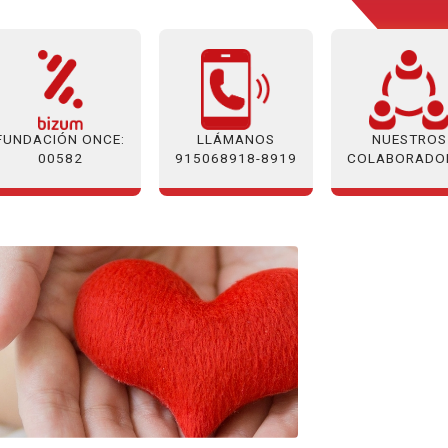
FUNDACIÓN ONCE:
NUESTROS
LLÁMANOS
00582
COLABORADO
915068918-8919