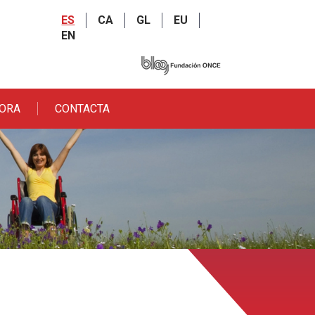
ES
CA
GL
EU
EN
BORA
CONTACTA