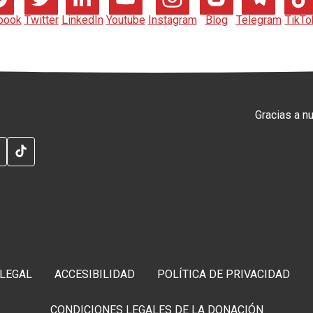
book
Twitter
LinkedIn
Youtube
Instagram
Blog
Telegram
TikTo
Gracias a n
RAM
G
TELEGRAM
TIKTOK
 LEGAL
ACCESIBILIDAD
POLÍTICA DE PRIVACIDAD
CONDICIONES LEGALES DE LA DONACIÓN