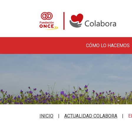
CÓMO LO HACEMOS
Pasar al contenido principal
Colabora con la Fundació
INICIO
ACTUALIDAD COLABORA
E