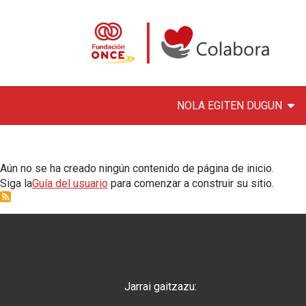
NOLA EGITEN DUGUN
AZALA
Skip to main content
Colabora con la Fundació
Aún no se ha creado ningún contenido de página de inicio.
Siga la
Guía del usuario
para comenzar a construir su sitio.
Jarrai gaitzazu: