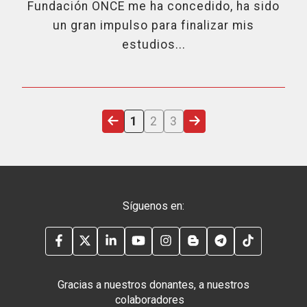
Fundación ONCE me ha concedido, ha sido
un gran impulso para finalizar mis
estudios...
ÚLTIMA PÁGINA
PÁGINA ACTUAL
PÁGINA
PÁGINA
SIGUIENTE PÁGINA
1
2
3
Síguenos en:
FACEBOOK
TWITTER
LINKEDIN
YOUTUBE
INSTAGRAM
BLOG
TELEGRAM
TIKTOK
Gracias a nuestros donantes, a nuestros
colaboradores